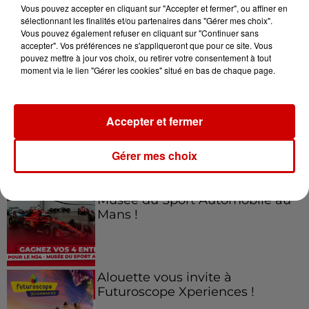
Vous pouvez accepter en cliquant sur "Accepter et fermer", ou affiner en
sélectionnant les finalités et/ou partenaires dans "Gérer mes choix".
Vous pouvez également refuser en cliquant sur "Continuer sans
accepter". Vos préférences ne s'appliqueront que pour ce site. Vous
Jeux
Voir plus
pouvez mettre à jour vos choix, ou retirer votre consentement à tout
moment via le lien "Gérer les cookies" situé en bas de chaque page.
Gagnez vos places pour le
Festival du Roi Arthur 2026 !
Accepter et fermer
Gérer mes choix
Gagnez vos entrées pour le
Musée du Sport Automobile au
Mans !
Alouette vous invite à
Futuroscope Xperiences !