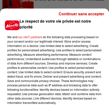
Continuer sans accepter
Le respect de votre vie privée est notre
5 août 2026
Violences conjugales : le chef
priorité
Jean Imbert (Top Chef) rattrapé
par...
We and
our (447) partners
do the following data processing based on
your consent and/or our legitimate interest: Store and/or access
information on a device; Use limited data to select advertising; Create
profiles for personalised advertising; Use profiles to select personalised
5 août 2026
advertising; Measure advertising performance; Measure content
"Attention au démarchage
performance; Understand audiences through statistics or combinations
of data from different sources; Develop and improve services; Create
abusif" : la préfecture de la
profiles to personalise content; Use profiles to select personalised
Gironde...
content; Use limited data to select content; Ensure security, prevent and
detect fraud, and fix errors; Deliver and present advertising and content;
Save and communicate privacy choices. These technologies may
process personal data such as IP address and browsing data to offer
5 août 2026
following functionalities: Identify devices based on information actively
À LA UNE : incendie à La
requested; Use precise geolocation data; Match and combine data from
Rochelle, mégaferme de
other data sources; Link different devices; Identify devices based on
saumons et succès...
information transmitted automatically.