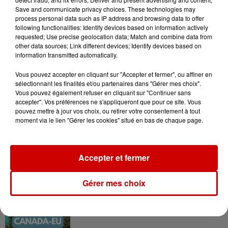
Save and communicate privacy choices. These technologies may
process personal data such as IP address and browsing data to offer
following functionalities: Identify devices based on information actively
requested; Use precise geolocation data; Match and combine data from
other data sources; Link different devices; Identify devices based on
information transmitted automatically.
Podcasts
Vous pouvez accepter en cliquant sur "Accepter et fermer", ou affiner en
Voir plus
sélectionnant les finalités et/ou partenaires dans "Gérer mes choix".
Vous pouvez également refuser en cliquant sur "Continuer sans
Kelly Massol, figure
accepter". Vos préférences ne s'appliqueront que pour ce site. Vous
pouvez mettre à jour vos choix, ou retirer votre consentement à tout
emblématique de
moment via le lien "Gérer les cookies" situé en bas de chaque page.
l'entrepreneuriat féminin
Accepter et fermer
Aménager un school bus au
Canada et accueillir les bleus à
Gérer mes choix
Boston,...