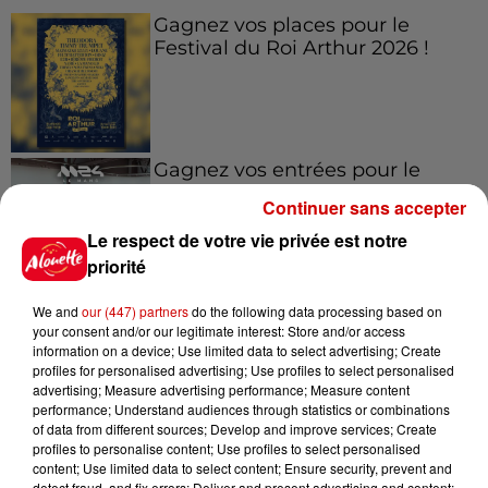
Gagnez vos places pour le
Festival du Roi Arthur 2026 !
Gagnez vos entrées pour le
Musée du Sport Automobile au
Continuer sans accepter
Mans !
Le respect de votre vie privée est notre
priorité
We and
our (447) partners
do the following data processing based on
Alouette vous invite à
your consent and/or our legitimate interest: Store and/or access
Futuroscope Xperiences !
information on a device; Use limited data to select advertising; Create
profiles for personalised advertising; Use profiles to select personalised
advertising; Measure advertising performance; Measure content
performance; Understand audiences through statistics or combinations
of data from different sources; Develop and improve services; Create
profiles to personalise content; Use profiles to select personalised
Le Duel - Gagnez votre balade
content; Use limited data to select content; Ensure security, prevent and
en jet ski !
detect fraud, and fix errors; Deliver and present advertising and content;