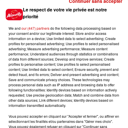
Continuer sans accepter
Le respect de votre vie privée est notre
14h48
priorité
Vendre un chiot en animalerie
peut coûter très cher
We and
our (447) partners
do the following data processing based on
your consent and/or our legitimate interest: Store and/or access
information on a device; Use limited data to select advertising; Create
profiles for personalised advertising; Use profiles to select personalised
advertising; Measure advertising performance; Measure content
14h03
performance; Understand audiences through statistics or combinations
Invasion de physalies sur des
of data from different sources; Develop and improve services; Create
plages du Sud-Ouest
profiles to personalise content; Use profiles to select personalised
content; Use limited data to select content; Ensure security, prevent and
detect fraud, and fix errors; Deliver and present advertising and content;
Save and communicate privacy choices. These technologies may
process personal data such as IP address and browsing data to offer
following functionalities: Identify devices based on information actively
11h51
requested; Use precise geolocation data; Match and combine data from
À LA UNE : affaire Manon
other data sources; Link different devices; Identify devices based on
Relandeau, musée cambriolé et
information transmitted automatically.
Amel Bent en...
Vous pouvez accepter en cliquant sur "Accepter et fermer", ou affiner en
sélectionnant les finalités et/ou partenaires dans "Gérer mes choix".
Vous pouvez également refuser en cliquant sur "Continuer sans