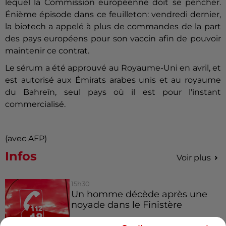
lequel la Commission européenne doit se pencher.
Énième épisode dans ce feuilleton: vendredi dernier,
la biotech a appelé à plus de commandes de la part
des pays européens pour son vaccin afin de pouvoir
maintenir ce contrat.
Le sérum a été approuvé au Royaume-Uni en avril, et
est autorisé aux Émirats arabes unis et au royaume
du Bahreïn, seul pays où il est pour l'instant
commercialisé.
(avec AFP)
Infos
Voir plus
15h30
Un homme décède après une
noyade dans le Finistère