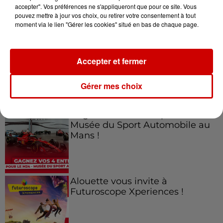
accepter". Vos préférences ne s'appliqueront que pour ce site. Vous
pouvez mettre à jour vos choix, ou retirer votre consentement à tout
Jeux
Voir plus
moment via le lien "Gérer les cookies" situé en bas de chaque page.
Gagnez vos places pour le
Festival du Roi Arthur 2026 !
Accepter et fermer
Gérer mes choix
Gagnez vos entrées pour le
Musée du Sport Automobile au
Mans !
Alouette vous invite à
Futuroscope Xperiences !