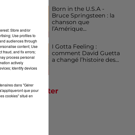
Born in the U.S.A -
Bruce Springsteen : la
chanson que
l’Amérique...
erest: Store and/or
tising; Use profiles to
tand audiences through
I Gotta Feeling :
personalise content; Use
 fraud, and fix errors;
comment David Guetta
 may process personal
a changé l’histoire des...
ils
mation actively
vices; Identify devices
 ce
 le
rtenaires dans "Gérer
Newsletter
s'appliqueront que pour
les cookies" situé en
de
te
cé