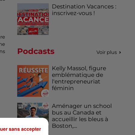
Destination Vacances :
inscrivez-vous !
ire
ne
Podcasts
ns
Voir plus
Kelly Massol, figure
emblématique de
l'entrepreneuriat
féminin
Aménager un school
bus au Canada et
accueillir les bleus à
Boston,...
uer sans accepter