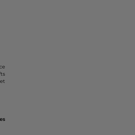
ace
fts
 et
es