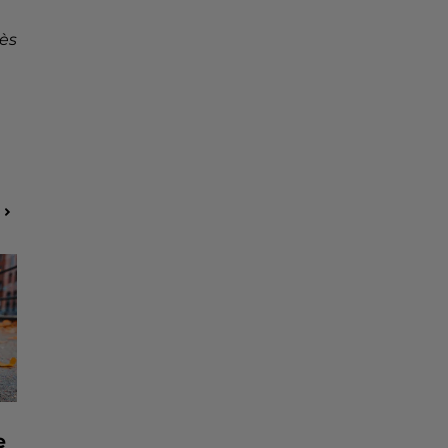
rès
e