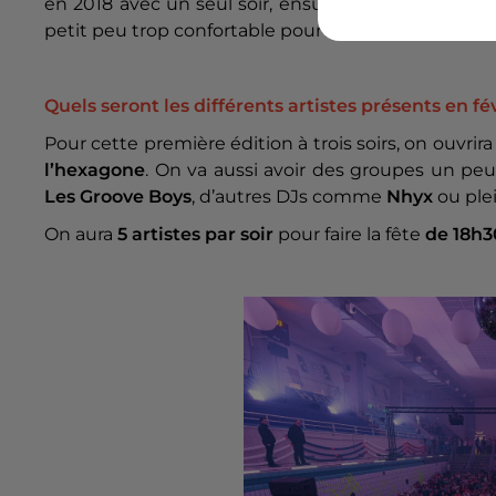
en 2018 avec un seul soir, ensuite on était passé à 
petit peu trop confortable pour nous. Donc
on y va
Quels seront les différents artistes présents en fév
Pour cette première édition à trois soirs, on ouvr
l’hexagone
. On va aussi avoir des groupes un p
Les Groove Boys
, d’autres DJs comme
Nhyx
ou ple
On aura
5 artistes par soir
pour faire la fête
de 18h3