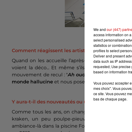
We and
our (447) partn
Crédit : Festiva
access information on a 
select personalised ad
statistics or combinatio
Comment réagissent les artistes face à ce lieu at
profiles to select person
Deliver and present adv
Quand on les accueille l’après-midi, lorsqu’ils vie
data such as IP address 
requested; Use precise g
voient la déco... Et même s’ils sont au courant qu
based on information tra
mouvement de recul : "
Ah ouais, quand même !
"
monde hallucine
et nous pose dix mille questions. 
Vous pouvez accepter en 
mes choix". Vous pouvez
ce site. Vous pouvez met
bas de chaque page.
Y aura-t-il des nouveautés ou un thème en particu
Comme tous les ans, on change un peu la décorat
kraken, un peu poulpe-pieuvre avec des grand
ambiance-là dans la piscine Foch.
La grande nouvea