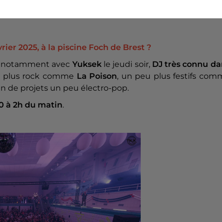
deux soirs et, l’année dernière, on s’est dit que c’était
 à fond
, c’est un gros défi pour l’équipe.
rier 2025, à la piscine Foch de Brest ?
ira notamment avec
Yuksek
le jeudi soir,
DJ très connu da
eu plus rock comme
La Poison
, un peu plus festifs com
in de projets un peu électro-pop.
0 à 2h du matin
.