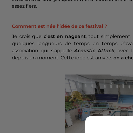
assez fiers.
Comment est née l'idée de ce festival ?
Je crois que
c’est en nageant
, tout simplement. 
quelques longueurs de temps en temps. J’avai
association qui s’appelle
Acoustic Attack
, avec 
depuis un moment. Cette idée est arrivée,
on a choi