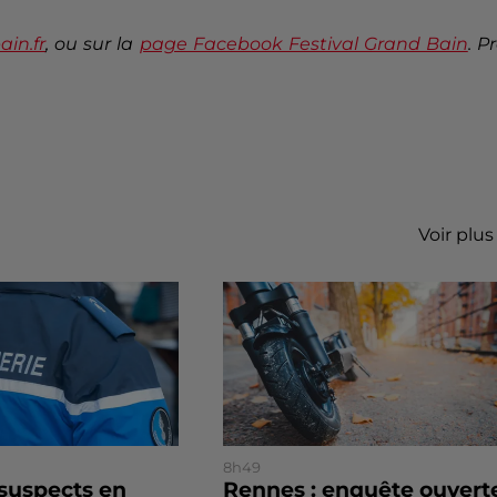
in.fr
, ou sur la
page Facebook Festival Grand Bain
. P
Voir plus
8h49
 suspects en
Rennes : enquête ouvert