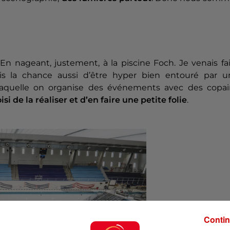
En nageant, justement, à la piscine Foch. Je venais fa
s la chance aussi d’être hyper bien entouré par u
laquelle on organise des événements avec des copai
si de la réaliser et d’en faire une petite folie
.
Contin