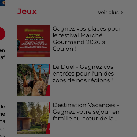
Jeux
Voir plus
Gagnez vos places pour
le festival Marché
Gourmand 2026 à
Coulon !
 en
e
 5
Le Duel - Gagnez vos
entrées pour l'un des
zoos de nos régions !
Destination Vacances -
le
Gagnez votre séjour en
ne
famille au cœur de la...
ma
es
es