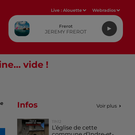
Live :
Alouette
Webradios
Frerot
JEREMY FREROT
e... vide !
Infos
se
Voir plus
11h12
L’église de cette
commune d’Indre-et-