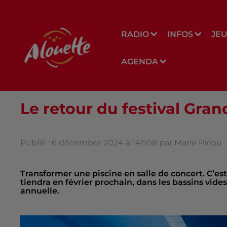
RADIO
INFOS
JE
AGENDA
Le retour du festival Grand
Publié : 6 décembre 2024 à 14h08 par Marie Piriou
Transformer une piscine en salle de concert. C’est 
tiendra en février prochain, dans les bassins vide
annuelle.