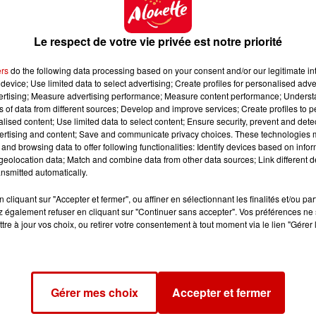
Le respect de votre vie privée est notre priorité
ers
do the following data processing based on your consent and/or our legitimate int
l Grand Bain | Olivier Roué
device; Use limited data to select advertising; Create profiles for personalised adver
vertising; Measure advertising performance; Measure content performance; Unders
ns of data from different sources; Develop and improve services; Create profiles to 
ypique ?
alised content; Use limited data to select content; Ensure security, prevent and detect
ertising and content; Save and communicate privacy choices. These technologies
nnent décharger le camion, ils rentrent dans la piscine, 
and browsing data to offer following functionalities: Identify devices based on infor
eolocation data; Match and combine data from other data sources; Link different de
’ils vont venir jouer dans une piscine, il y a toujours
nsmitted automatically.
. Et puis ils sortent le téléphone, prennent la photo.
Tout
On en est très fiers.
cliquant sur "Accepter et fermer", ou affiner en sélectionnant les finalités et/ou pa
 également refuser en cliquant sur "Continuer sans accepter". Vos préférences ne 
tre à jour vos choix, ou retirer votre consentement à tout moment via le lien "Gérer 
lier à l’occasion de cette prochaine édition ?
ion. Notre visuel est axé cette année sur une espèce 
es tentacules. On va pouvoir retrouver un peu cet
Gérer mes choix
Accepter et fermer
uté, c’est une édition à trois soirs
. On avait commen