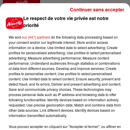
Continuer sans accepter
15h02
Éclipse solaire : découvrez les
Le respect de votre vie privée est notre
meilleurs spots d'observation
priorité
du...
We and
our (447) partners
do the following data processing based on
your consent and/or our legitimate interest: Store and/or access
information on a device; Use limited data to select advertising; Create
11h01
profiles for personalised advertising; Use profiles to select personalised
Un professeur du Maine-et-Loire
advertising; Measure advertising performance; Measure content
condamné pour des échanges...
performance; Understand audiences through statistics or combinations
of data from different sources; Develop and improve services; Create
profiles to personalise content; Use profiles to select personalised
content; Use limited data to select content; Ensure security, prevent and
detect fraud, and fix errors; Deliver and present advertising and content;
Save and communicate privacy choices. These technologies may
10h10
process personal data such as IP address and browsing data to offer
Duralex : trois repreneurs
following functionalities: Identify devices based on information actively
potentiels
requested; Use precise geolocation data; Match and combine data from
other data sources; Link different devices; Identify devices based on
information transmitted automatically.
Vous pouvez accepter en cliquant sur "Accepter et fermer", ou affiner en