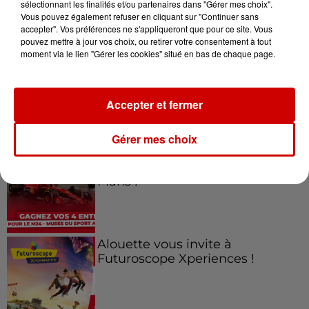
sélectionnant les finalités et/ou partenaires dans "Gérer mes choix".
Vous pouvez également refuser en cliquant sur "Continuer sans
Jeux
Voir plus
accepter". Vos préférences ne s'appliqueront que pour ce site. Vous
pouvez mettre à jour vos choix, ou retirer votre consentement à tout
moment via le lien "Gérer les cookies" situé en bas de chaque page.
Gagnez vos places pour le
Festival du Roi Arthur 2026 !
Accepter et fermer
Gérer mes choix
Gagnez vos entrées pour le
Musée du Sport Automobile au
Mans !
Alouette vous invite à
Futuroscope Xperiences !