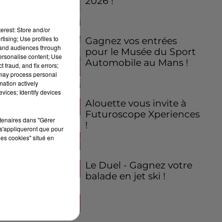
2026 !
erest: Store and/or
tising; Use profiles to
Gagnez vos entrées
tand audiences through
pour le Musée du Sport
personalise content; Use
Automobile au Mans !
 fraud, and fix errors;
 may process personal
mation actively
vices; Identify devices
Alouette vous invite à
Futuroscope Xperiences
rtenaires dans "Gérer
!
s'appliqueront que pour
les cookies" situé en
Le Duel - Gagnez votre
balade en jet ski !