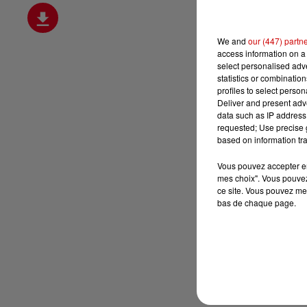
We and
our (447) partn
access information on a 
select personalised ad
statistics or combinatio
profiles to select person
Deliver and present adv
data such as IP address 
requested; Use precise g
based on information tra
Vous pouvez accepter en 
mes choix". Vous pouvez
ce site. Vous pouvez met
bas de chaque page.