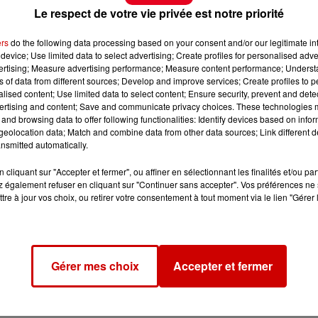
Le respect de votre vie privée est notre priorité
ers
do the following data processing based on your consent and/or our legitimate int
device; Use limited data to select advertising; Create profiles for personalised adver
vertising; Measure advertising performance; Measure content performance; Unders
ns of data from different sources; Develop and improve services; Create profiles to 
alised content; Use limited data to select content; Ensure security, prevent and detect
ertising and content; Save and communicate privacy choices. These technologies
and browsing data to offer following functionalities: Identify devices based on infor
eolocation data; Match and combine data from other data sources; Link different de
nsmitted automatically.
cliquant sur "Accepter et fermer", ou affiner en sélectionnant les finalités et/ou pa
 également refuser en cliquant sur "Continuer sans accepter". Vos préférences ne 
tre à jour vos choix, ou retirer votre consentement à tout moment via le lien "Gérer 
Gérer mes choix
Accepter et fermer