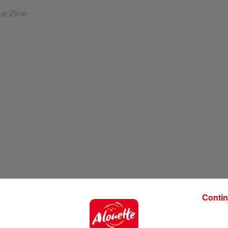
Le Zine
Contin