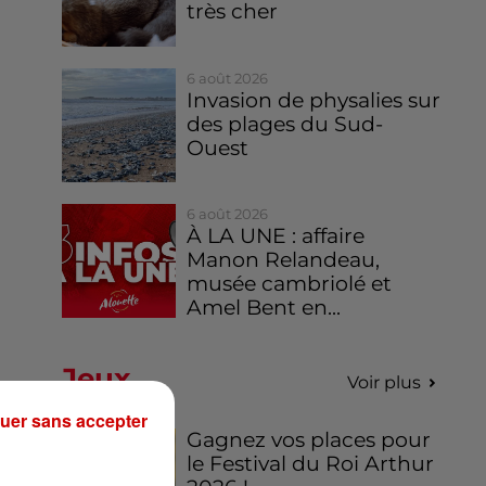
très cher
6 août 2026
Invasion de physalies sur
des plages du Sud-
Ouest
6 août 2026
À LA UNE : affaire
Manon Relandeau,
musée cambriolé et
Amel Bent en...
Jeux
Voir plus
uer sans accepter
Gagnez vos places pour
le Festival du Roi Arthur