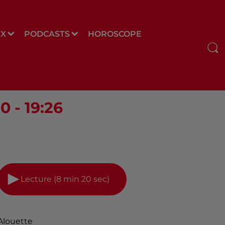
UX
PODCASTS
HOROSCOPE
 - 19:26
Lecture (8 min 20 sec)
Alouette