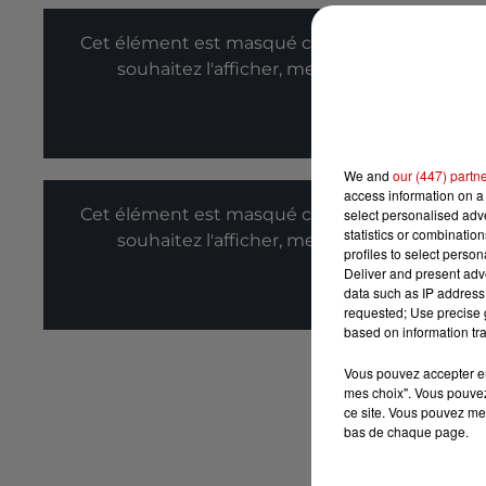
Cet élément est masqué compte-tenu du refus
souhaitez l'afficher, merci de nous donner
Affic
We and
our (447) partn
access information on a 
Cet élément est masqué compte-tenu du refus
select personalised ad
statistics or combinatio
souhaitez l'afficher, merci de nous donner
profiles to select person
Deliver and present adv
Affic
data such as IP address 
requested; Use precise g
based on information tra
Vous pouvez accepter en 
mes choix". Vous pouvez
ce site. Vous pouvez met
bas de chaque page.