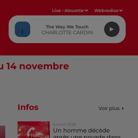
Live :
Alouette
Webradios
The Way We Touch
CHARLOTTE CARDIN
au 14 novembre
Infos
Voir plus
6 août 2026
Un homme décède
après une noyade dans