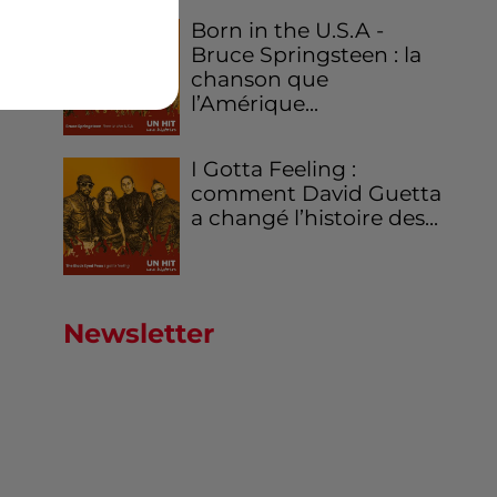
Born in the U.S.A -
Bruce Springsteen : la
chanson que
l’Amérique...
I Gotta Feeling :
comment David Guetta
a changé l’histoire des...
Newsletter