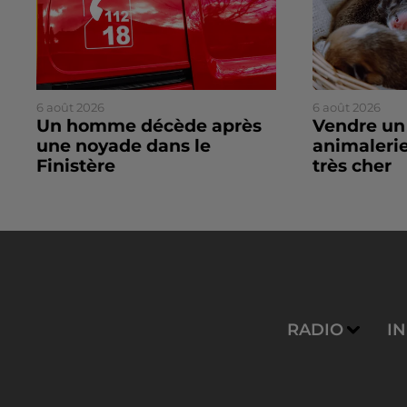
6 août 2026
6 août 2026
Un homme décède après
Vendre un
une noyade dans le
animalerie
Finistère
très cher
RADIO
I