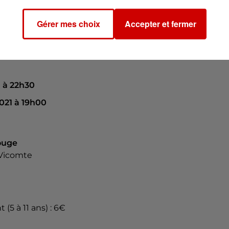
Gérer mes choix
Accepter et fermer
1 à 22h30
021 à 19h00
ouge
 Vicomte
 (5 à 11 ans) : 6€