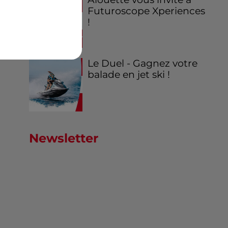
Futuroscope Xperiences
!
Le Duel - Gagnez votre
balade en jet ski !
Newsletter