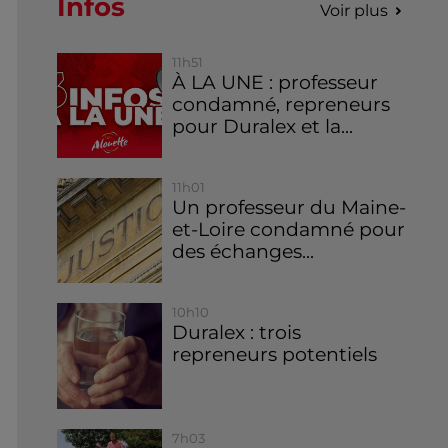
Infos
Voir plus
11h51
À LA UNE : professeur
condamné, repreneurs
pour Duralex et la...
11h01
Un professeur du Maine-
et-Loire condamné pour
des échanges...
10h10
Duralex : trois
repreneurs potentiels
7h03