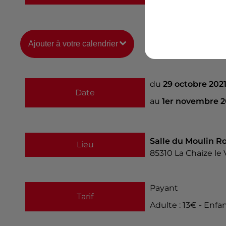
Ajouter à votre calendrier
du
29 octobre 202
Date
au
1er novembre 2
Salle du Moulin R
Lieu
85310
La Chaize le
Payant
Tarif
Adulte : 13€ - Enfant