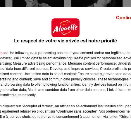
Contin
Le respect de votre vie privée est notre priorité
ers
do the following data processing based on your consent and/or our legitimate int
device; Use limited data to select advertising; Create profiles for personalised adver
vertising; Measure advertising performance; Measure content performance; Unders
ns of data from different sources; Develop and improve services; Create profiles to 
alised content; Use limited data to select content; Ensure security, prevent and detect
ertising and content; Save and communicate privacy choices. These technologies
and browsing data to offer following functionalities: Identify devices based on infor
eolocation data; Match and combine data from other data sources; Link different de
nsmitted automatically.
cliquant sur "Accepter et fermer", ou affiner en sélectionnant les finalités et/ou pa
énévoles du Cœur
 également refuser en cliquant sur "Continuer sans accepter". Vos préférences ne 
tre à jour vos choix, ou retirer votre consentement à tout moment via le lien "Gérer 
r@gmail.com