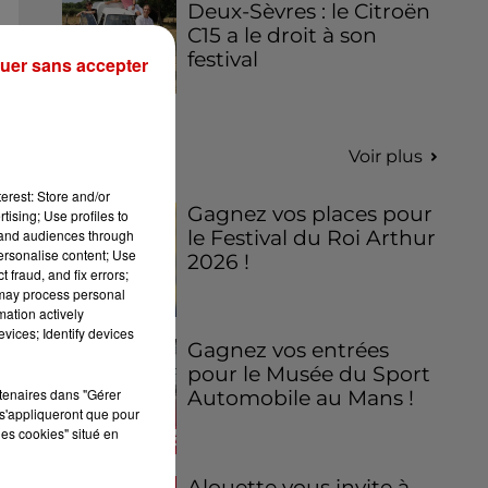
Deux-Sèvres : le Citroën
C15 a le droit à son
festival
uer sans accepter
Jeux
Voir plus
erest: Store and/or
Gagnez vos places pour
tising; Use profiles to
tand audiences through
le Festival du Roi Arthur
personalise content; Use
2026 !
 fraud, and fix errors;
 may process personal
mation actively
vices; Identify devices
Gagnez vos entrées
pour le Musée du Sport
rtenaires dans "Gérer
Automobile au Mans !
s'appliqueront que pour
les cookies" situé en
Alouette vous invite à