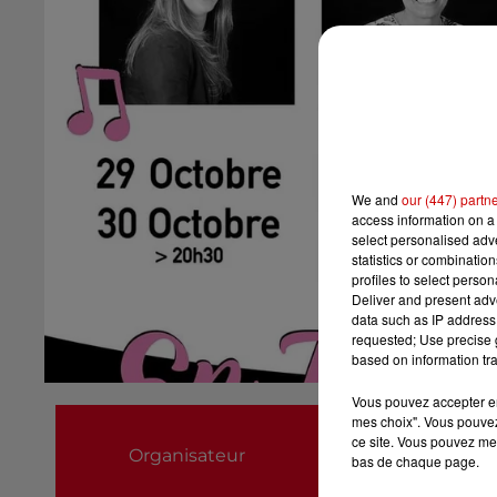
We and
our (447) partn
access information on a 
select personalised ad
statistics or combinatio
profiles to select person
Deliver and present adv
data such as IP address 
requested; Use precise g
based on information tra
Vous pouvez accepter en 
Association Les B
mes choix". Vous pouvez
ce site. Vous pouvez met
Organisateur
0677078079
bas de chaque page.
benevolesducoeu