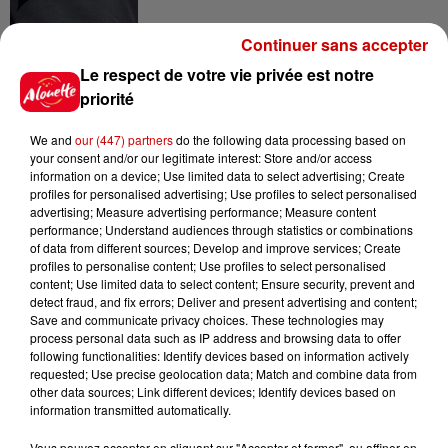
Continuer sans accepter
9h45
Le respect de votre vie privée est notre
Cambriolages : plus de 18 000
priorité
logements visités en juillet 2026,
en...
We and
our (447) partners
do the following data processing based on
your consent and/or our legitimate interest: Store and/or access
information on a device; Use limited data to select advertising; Create
profiles for personalised advertising; Use profiles to select personalised
7 août 2026
advertising; Measure advertising performance; Measure content
Pape Léon XIV en France : quel
performance; Understand audiences through statistics or combinations
est son programme ?
of data from different sources; Develop and improve services; Create
profiles to personalise content; Use profiles to select personalised
content; Use limited data to select content; Ensure security, prevent and
detect fraud, and fix errors; Deliver and present advertising and content;
Save and communicate privacy choices. These technologies may
7 août 2026
process personal data such as IP address and browsing data to offer
Limoges : un bébé d'un mois
following functionalities: Identify devices based on information actively
blessé dans un incendie, un
requested; Use precise geolocation data; Match and combine data from
other data sources; Link different devices; Identify devices based on
appartement...
information transmitted automatically.
Vous pouvez accepter en cliquant sur "Accepter et fermer", ou affiner en