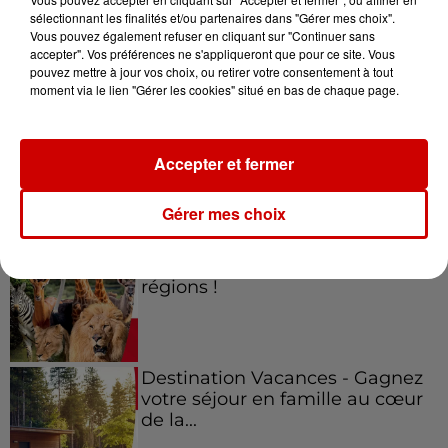
sélectionnant les finalités et/ou partenaires dans "Gérer mes choix".
Vous pouvez également refuser en cliquant sur "Continuer sans
Jeux
accepter". Vos préférences ne s'appliqueront que pour ce site. Vous
Voir plus
pouvez mettre à jour vos choix, ou retirer votre consentement à tout
moment via le lien "Gérer les cookies" situé en bas de chaque page.
Gagnez vos places pour le
festival Marché Gourmand 2026
à Coulon !
Accepter et fermer
Gérer mes choix
Le Duel - Gagnez vos entrées
pour l'un des zoos de nos
régions !
Destination Vacances - Gagnez
votre séjour en famille au cœur
de la...