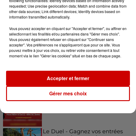
un...
following functionalities: Identify devices based on information actively
requested; Use precise geolocation data; Match and combine data from
other data sources; Link different devices; Identify devices based on
information transmitted automatically.
8h49
Rennes : enquête ouverte après
Vous pouvez accepter en cliquant sur "Accepter et fermer", ou affiner en
un accident impliquant un
sélectionnant les finalités et/ou partenaires dans "Gérer mes choix".
Vous pouvez également refuser en cliquant sur "Continuer sans
conducteur...
accepter". Vos préférences ne s'appliqueront que pour ce site. Vous
pouvez mettre à jour vos choix, ou retirer votre consentement à tout
moment via le lien "Gérer les cookies" situé en bas de chaque page.
Jeux
Voir plus
Accepter et fermer
Gagnez vos places pour le
Gérer mes choix
festival Marché Gourmand 2026
à Coulon !
Le Duel - Gagnez vos entrées