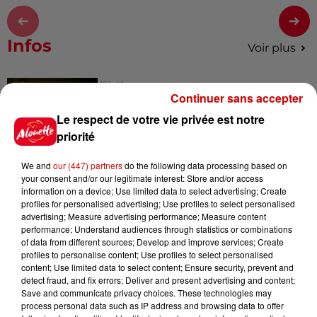
Infos
Voir plus
12h41
Continuer sans accepter
La comédienne rochefortaise
Dominique Frot est décédée
Le respect de votre vie privée est notre
priorité
We and
our (447) partners
do the following data processing based on
your consent and/or our legitimate interest: Store and/or access
11h12
information on a device; Use limited data to select advertising; Create
L’église de cette commune
profiles for personalised advertising; Use profiles to select personalised
d’Indre-et-Loire a été
advertising; Measure advertising performance; Measure content
cambriolée, deux...
performance; Understand audiences through statistics or combinations
of data from different sources; Develop and improve services; Create
profiles to personalise content; Use profiles to select personalised
content; Use limited data to select content; Ensure security, prevent and
10h20
detect fraud, and fix errors; Deliver and present advertising and content;
Incendies suspects en Deux-
Save and communicate privacy choices. These technologies may
Sèvres et en Maine-et-Loire :
process personal data such as IP address and browsing data to offer