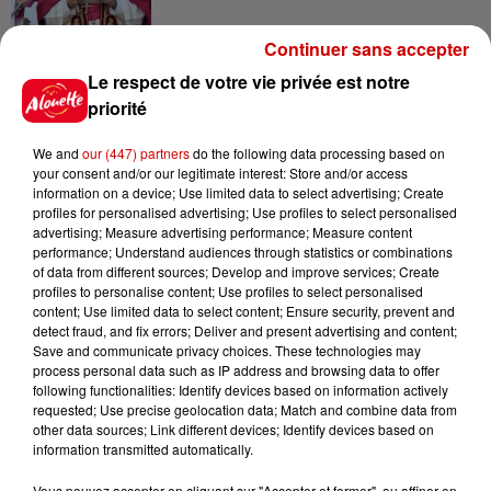
Continuer sans accepter
15h54
Le respect de votre vie privée est notre
Limoges : un bébé d'un mois
priorité
blessé dans un incendie, un
appartement...
We and
our (447) partners
do the following data processing based on
your consent and/or our legitimate interest: Store and/or access
information on a device; Use limited data to select advertising; Create
profiles for personalised advertising; Use profiles to select personalised
15h02
advertising; Measure advertising performance; Measure content
Éclipse solaire : découvrez les
performance; Understand audiences through statistics or combinations
meilleurs spots d'observation
of data from different sources; Develop and improve services; Create
du...
profiles to personalise content; Use profiles to select personalised
content; Use limited data to select content; Ensure security, prevent and
detect fraud, and fix errors; Deliver and present advertising and content;
Save and communicate privacy choices. These technologies may
11h51
process personal data such as IP address and browsing data to offer
À LA UNE : professeur
following functionalities: Identify devices based on information actively
condamné, repreneurs pour
requested; Use precise geolocation data; Match and combine data from
other data sources; Link different devices; Identify devices based on
Duralex et la...
information transmitted automatically.
Vous pouvez accepter en cliquant sur "Accepter et fermer", ou affiner en