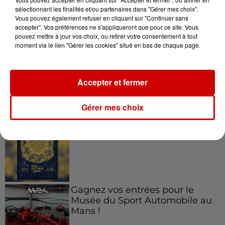
sélectionnant les finalités et/ou partenaires dans "Gérer mes choix".
Vous pouvez également refuser en cliquant sur "Continuer sans
Jeux
accepter". Vos préférences ne s'appliqueront que pour ce site. Vous
Voir plus
pouvez mettre à jour vos choix, ou retirer votre consentement à tout
moment via le lien "Gérer les cookies" situé en bas de chaque page.
Le Duel - Gagnez vos entrées
pour l'un des zoos de nos
régions !
Accepter et fermer
Gérer mes choix
Gagnez vos places pour le
Festival du Roi Arthur 2026 !
Gagnez vos entrées pour le
Musée du Sport Automobile au
Mans !