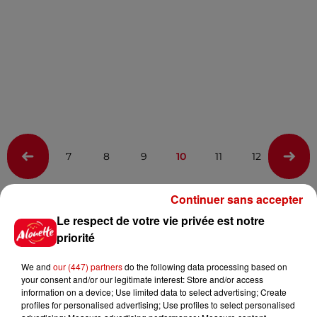
7
8
9
10
11
12
13
Continuer sans accepter
Infos
Voir plus
Le respect de votre vie privée est notre
priorité
13h42
Aide carburant pour les "grands
We and
our (447) partners
do the following data processing based on
rouleurs" : le délai pour la...
your consent and/or our legitimate interest: Store and/or access
information on a device; Use limited data to select advertising; Create
profiles for personalised advertising; Use profiles to select personalised