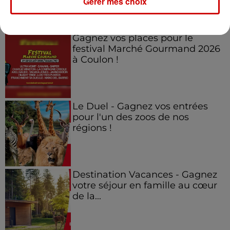
Gérer mes choix
Jeux
Voir plus
Gagnez vos places pour le
festival Marché Gourmand 2026
à Coulon !
Le Duel - Gagnez vos entrées
pour l'un des zoos de nos
régions !
Destination Vacances - Gagnez
votre séjour en famille au cœur
de la...