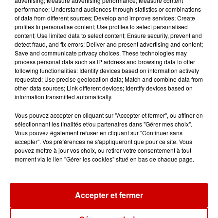
advertising; Measure advertising performance; Measure content
performance; Understand audiences through statistics or combinations
10h54
of data from different sources; Develop and improve services; Create
Royan : elle tente d’écraser son
profiles to personalise content; Use profiles to select personalised
ex-conjoint et dit regretter...
content; Use limited data to select content; Ensure security, prevent and
detect fraud, and fix errors; Deliver and present advertising and content;
Save and communicate privacy choices. These technologies may
process personal data such as IP address and browsing data to offer
following functionalities: Identify devices based on information actively
9h45
requested; Use precise geolocation data; Match and combine data from
Cambriolages : plus de 18 000
other data sources; Link different devices; Identify devices based on
information transmitted automatically.
logements visités en juillet 2026,
en...
Vous pouvez accepter en cliquant sur "Accepter et fermer", ou affiner en
sélectionnant les finalités et/ou partenaires dans "Gérer mes choix".
Vous pouvez également refuser en cliquant sur "Continuer sans
accepter". Vos préférences ne s'appliqueront que pour ce site. Vous
7 août 2026
pouvez mettre à jour vos choix, ou retirer votre consentement à tout
Pape Léon XIV en France : quel
moment via le lien "Gérer les cookies" situé en bas de chaque page.
est son programme ?
Accepter et fermer