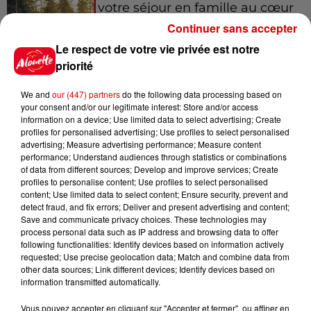
votre séjour en famille au cœur
de la...
Continuer sans accepter
Le respect de votre vie privée est notre
priorité
Destination Vacances : inscrivez-
We and
our (447) partners
do the following data processing based on
vous !
your consent and/or our legitimate interest: Store and/or access
information on a device; Use limited data to select advertising; Create
profiles for personalised advertising; Use profiles to select personalised
advertising; Measure advertising performance; Measure content
performance; Understand audiences through statistics or combinations
of data from different sources; Develop and improve services; Create
profiles to personalise content; Use profiles to select personalised
content; Use limited data to select content; Ensure security, prevent and
Podcasts
Voir plus
detect fraud, and fix errors; Deliver and present advertising and content;
Save and communicate privacy choices. These technologies may
process personal data such as IP address and browsing data to offer
Kelly Massol, figure
following functionalities: Identify devices based on information actively
emblématique de
requested; Use precise geolocation data; Match and combine data from
other data sources; Link different devices; Identify devices based on
l'entrepreneuriat féminin
information transmitted automatically.
Vous pouvez accepter en cliquant sur "Accepter et fermer", ou affiner en