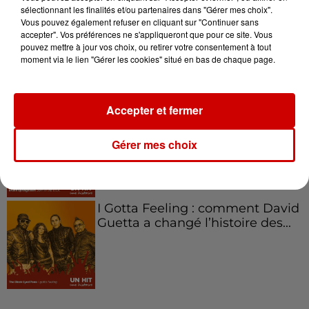
sélectionnant les finalités et/ou partenaires dans "Gérer mes choix".
Vous pouvez également refuser en cliquant sur "Continuer sans
Aménager un school bus au
accepter". Vos préférences ne s'appliqueront que pour ce site. Vous
Canada et accueillir les bleus à
pouvez mettre à jour vos choix, ou retirer votre consentement à tout
Boston,...
moment via le lien "Gérer les cookies" situé en bas de chaque page.
Accepter et fermer
Born in the U.S.A - Bruce
Springsteen : la chanson que
Gérer mes choix
l’Amérique...
I Gotta Feeling : comment David
Guetta a changé l’histoire des...