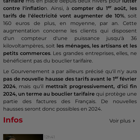
tarifaire
mis en place depuis deux hivers pour
lutter
er
contre l'inflatio
n. Ainsi, à
compter du 1
août, les
tarifs de l'électricité vont augmenter de 10%
, soit
160 euros de plus, en moyenne, par an. Cette
augmentation concerne les clients qui disposent
d'un compteur d'une puissance jusqu'à 36
kilovoltampères, soit
les ménages, les artisans et les
petits commerces
. Les grandes entreprises, elles, ne
bénéficient pas du bouclier tarifaire.
Le Gourvenement a par ailleurs précisé qu'il n'y aura
er
pas de nouvelle hausse des tarifs avant le 1
février
2024
, mais qu'il
mettrait progressivement, d'ici fin
2024, un terme au bouclier tarifaire
qui protège une
partie des factures des Français. De nouvelles
hausses seront donc possibles en 2024.
Infos
Voir plus
12h41