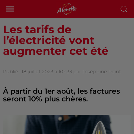
Les tarifs de
l’électricité vont
augmenter cet été
Publié : 18 juillet 2023 à 10h33 par Joséphine Point
À partir du 1er août, les factures
seront 10% plus chères.