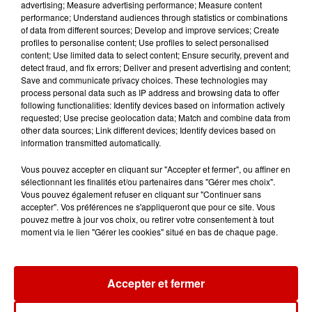
advertising; Measure advertising performance; Measure content
performance; Understand audiences through statistics or combinations
of data from different sources; Develop and improve services; Create
Destination Vacances - Gagnez
profiles to personalise content; Use profiles to select personalised
votre séjour en famille au cœur
content; Use limited data to select content; Ensure security, prevent and
detect fraud, and fix errors; Deliver and present advertising and content;
de la...
Save and communicate privacy choices. These technologies may
process personal data such as IP address and browsing data to offer
following functionalities: Identify devices based on information actively
requested; Use precise geolocation data; Match and combine data from
other data sources; Link different devices; Identify devices based on
Destination Vacances : inscrivez-
information transmitted automatically.
vous !
Vous pouvez accepter en cliquant sur "Accepter et fermer", ou affiner en
sélectionnant les finalités et/ou partenaires dans "Gérer mes choix".
Vous pouvez également refuser en cliquant sur "Continuer sans
accepter". Vos préférences ne s'appliqueront que pour ce site. Vous
pouvez mettre à jour vos choix, ou retirer votre consentement à tout
moment via le lien "Gérer les cookies" situé en bas de chaque page.
Podcasts
Voir plus
Accepter et fermer
Kelly Massol, figure
emblématique de