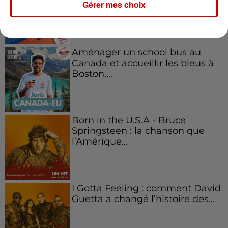
Gérer mes choix
l'entrepreneuriat féminin
Aménager un school bus au
Canada et accueillir les bleus à
Boston,...
Born in the U.S.A - Bruce
Springsteen : la chanson que
l’Amérique...
I Gotta Feeling : comment David
Guetta a changé l’histoire des...