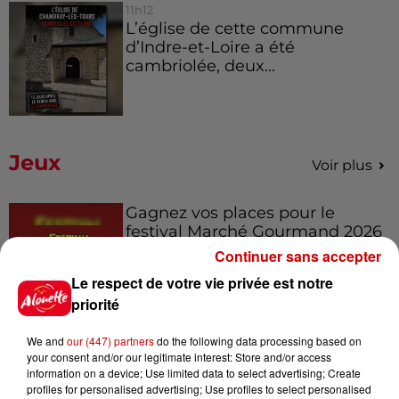
11h12
L’église de cette commune
d’Indre-et-Loire a été
cambriolée, deux...
Jeux
Voir plus
Gagnez vos places pour le
festival Marché Gourmand 2026
à Coulon !
Continuer sans accepter
Le respect de votre vie privée est notre
priorité
Le Duel - Gagnez vos entrées
We and
our (447) partners
do the following data processing based on
pour l'un des zoos de nos
your consent and/or our legitimate interest: Store and/or access
régions !
information on a device; Use limited data to select advertising; Create
profiles for personalised advertising; Use profiles to select personalised