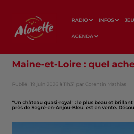
RADIO
INFOS
JE
AGENDA
Maine-et-Loire : quel ach
Publié : 19 juin 2026 à 11h31 par
Corentin Mathias
"Un château quasi-royal" : le plus beau et brillan
près de Segré-en-Anjou-Bleu, est en vente. Découvr