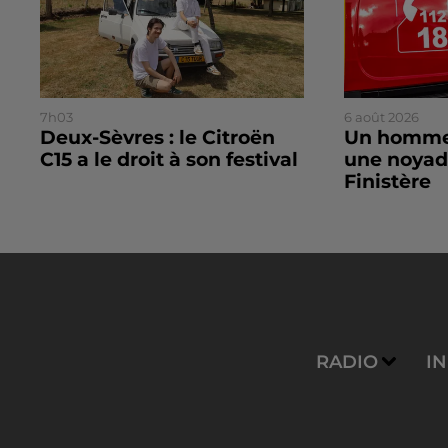
7h03
6 août 2026
Deux-Sèvres : le Citroën
Un homme
C15 a le droit à son festival
une noyad
Finistère
RADIO
I