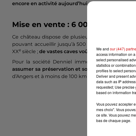
encore en activité aujourd’hui
.
Mise en vente : 6 000 000 €
Ce château dispose de plusieurs autres dépendanc
pouvant accueillir jusqu’à 500 personnes ;
un pota
We and
our (447) partn
e
XX
siècle ;
de vastes caves voûtées ; d’une piscin
access information on a 
select personalised ad
Pour la société Denniel immobilier,
ce château d
statistics or combinatio
assumer sa préservation et son embellissement.
profiles to select person
d’Angers et à moins de 100 km de Nantes,
est mis 
Deliver and present adv
data such as IP address 
requested; Use precise g
based on information tra
Vous pouvez accepter en 
mes choix". Vous pouvez
ce site. Vous pouvez met
bas de chaque page.