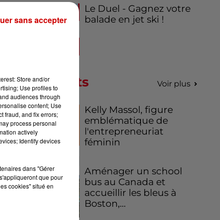
Le Duel - Gagnez votre
balade en jet ski !
uer sans accepter
on
,
du
Podcasts
erest: Store and/or
Voir plus
tising; Use profiles to
tand audiences through
et
personalise content; Use
Kelly Massol, figure
 km
 fraud, and fix errors;
emblématique de
 may process personal
l'entrepreneuriat
mation actively
féminin
vices; Identify devices
rtenaires dans "Gérer
Aménager un school
s'appliqueront que pour
bus au Canada et
les cookies" situé en
accueillir les bleus à
Boston,...