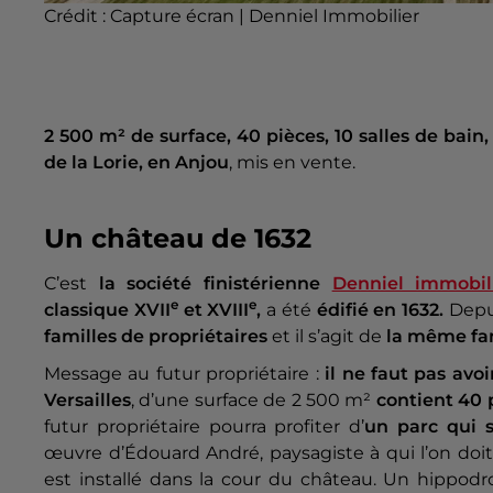
Crédit :
Capture écran | Denniel Immobilier
2 500 m² de surface, 40 pièces, 10 salles de bain
de la Lorie, en Anjou
, mis en vente.
Un château de 1632
C’est
la société finistérienne
Denniel immobil
e
e
classique XVII
et XVIII
,
a été
édifié en 1632.
Depu
familles de propriétaires
et il s’agit de
la même fam
Message au futur propriétaire :
il ne faut pas avoi
Versailles
, d’une surface de 2 500 m²
contient 40 
futur propriétaire pourra profiter d’
un parc qui s
œuvre d’Édouard André, paysagiste à qui l’on doit
est installé dans la cour du château. Un hippod