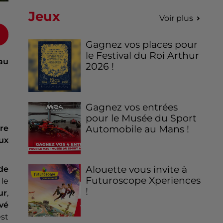
Jeux
Voir plus
Gagnez vos places pour
le Festival du Roi Arthur
au
2026 !
Gagnez vos entrées
pour le Musée du Sport
re
Automobile au Mans !
ux
Alouette vous invite à
de
Futuroscope Xperiences
 le
!
ur
,
vé
est