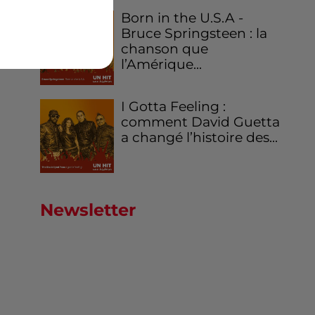
Born in the U.S.A -
Bruce Springsteen : la
chanson que
l’Amérique...
I Gotta Feeling :
comment David Guetta
a changé l’histoire des...
Newsletter