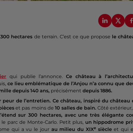
, 300 hectares
de terrain. C’est ce que propose
le châte
ier
qui publie l’annonce.
Ce château à l’architectu
is,
ce lieu emblématique de l’Anjou n’a connu que de
ille depuis 140 ans,
précisément
depuis 1886.
r peur de l’entretien.
Ce château, inspiré du château 
pièces
et pas moins de
10 salles de bain.
Côté extérieur,
’étend sur 300 hectares, avec une très élégante co
 le parc de Monte-Carlo. Petit plus,
un hippodrome pri
e
rome qui a vu le jour
au milieu du XIX
siècle
et qui 