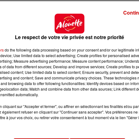
Contin
Le respect de votre vie privée est notre priorité
es, tels qu’
un manège aménagé en salle de récepti
ger clos de murs ; un jardin italien
réalisé au début 
ers
do the following data processing based on your consent and/or our legitimate int
e
ou encore,
une somptueuse orangerie
.
device; Use limited data to select advertising; Create profiles for personalised adver
vertising; Measure advertising performance; Measure content performance; Unders
oit être vendu à une personne qui saura assurer 
ns of data from different sources; Develop and improve services; Create profiles to 
Tout cela a un coût.
Le château de la Lorie
, situé à 42
alised content; Use limited data to select content; Ensure security, prevent and detect
en vente à 6 millions d’euros
.
ertising and content; Save and communicate privacy choices. These technologies
and browsing data to offer following functionalities: Identify devices based on infor
eolocation data; Match and combine data from other data sources; Link different de
nsmitted automatically.
cliquant sur "Accepter et fermer", ou affiner en sélectionnant les finalités et/ou pa
 également refuser en cliquant sur "Continuer sans accepter". Vos préférences ne 
tre à jour vos choix, ou retirer votre consentement à tout moment via le lien "Gérer 