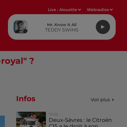
Live :
Alouette
Webradios
Mr. Know It All
TEDDY SWIMS
royal" ?
Infos
,
Voir plus
7h03
Deux-Sèvres : le Citroën
C15 a le droit à son