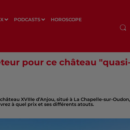
UX
PODCASTS
HOROSCOPE
eteur pour ce château "quasi-
t château XVIIIe d’Anjou, situé à La Chapelle-sur-Oudon
ez à quel prix et ses différents atouts.