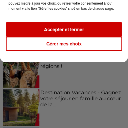
Jeux
Voir plus
pouvez mettre à jour vos choix, ou retirer votre consentement à tout
moment via le lien "Gérer les cookies" situé en bas de chaque page.
Gagnez vos places pour le
festival Marché Gourmand 2026
à Coulon !
Accepter et fermer
Gérer mes choix
Le Duel - Gagnez vos entrées
pour l'un des zoos de nos
régions !
Destination Vacances - Gagnez
votre séjour en famille au cœur
de la...