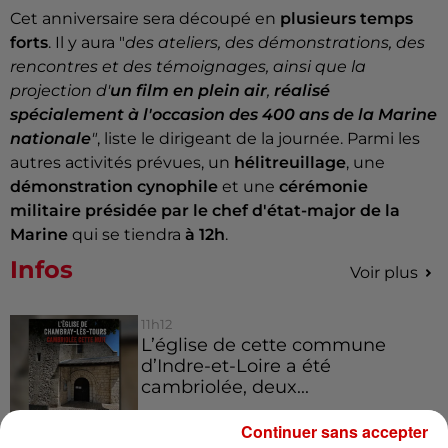
Cet anniversaire sera découpé en
plusieurs temps
forts
. Il y aura "
des ateliers, des démonstrations, des
rencontres et des témoignages, ainsi que la
projection d'
un film en plein air
,
réalisé
spécialement à l'occasion des 400 ans de la Marine
nationale
"
, liste le dirigeant de la journée. Parmi les
autres activités prévues, un
hélitreuillage
, une
démonstration cynophile
et une
cérémonie
militaire
présidée par le chef d'état-major de la
Marine
qui se tiendra
à 12h
.
Infos
Voir plus
11h12
L’église de cette commune
d’Indre-et-Loire a été
cambriolée, deux...
Continuer sans accepter