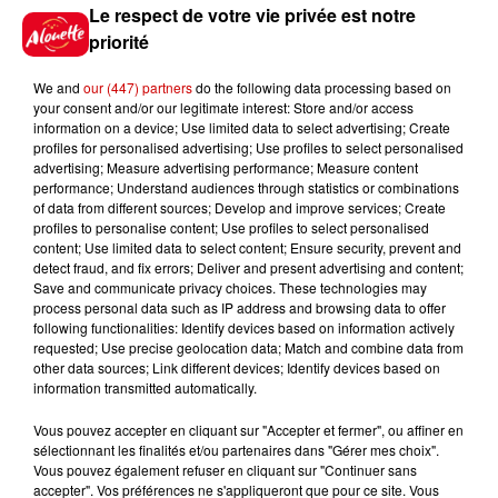
10h20
Le respect de votre vie privée est notre
Incendies suspects en Deux-
priorité
Sèvres et en Maine-et-Loire :
un...
We and
our (447) partners
do the following data processing based on
your consent and/or our legitimate interest: Store and/or access
information on a device; Use limited data to select advertising; Create
profiles for personalised advertising; Use profiles to select personalised
8h49
advertising; Measure advertising performance; Measure content
Rennes : enquête ouverte après
performance; Understand audiences through statistics or combinations
un accident impliquant un
of data from different sources; Develop and improve services; Create
conducteur...
profiles to personalise content; Use profiles to select personalised
content; Use limited data to select content; Ensure security, prevent and
detect fraud, and fix errors; Deliver and present advertising and content;
Save and communicate privacy choices. These technologies may
process personal data such as IP address and browsing data to offer
8 août 2026
following functionalities: Identify devices based on information actively
Aide carburant pour les "grands
requested; Use precise geolocation data; Match and combine data from
rouleurs" : le délai pour la...
other data sources; Link different devices; Identify devices based on
information transmitted automatically.
Vous pouvez accepter en cliquant sur "Accepter et fermer", ou affiner en
sélectionnant les finalités et/ou partenaires dans "Gérer mes choix".
Vous pouvez également refuser en cliquant sur "Continuer sans
accepter". Vos préférences ne s'appliqueront que pour ce site. Vous