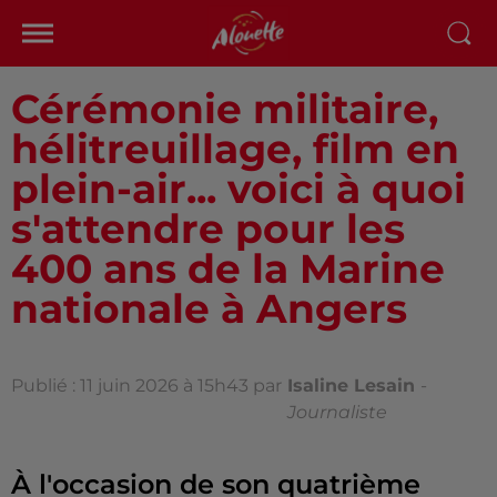
Cérémonie militaire,
hélitreuillage, film en
plein-air... voici à quoi
s'attendre pour les
400 ans de la Marine
nationale à Angers
Publié : 11 juin 2026 à 15h43 par
Isaline Lesain
-
Journaliste
À l'occasion de son quatrième