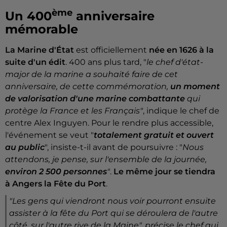
ème
Un 400
anniversaire
mémorable
La Marine d'État
est officiellement
née en 1626
à la
suite d'un édit
. 400 ans plus tard, "
le chef d'état-
major de la marine a souhaité faire de cet
anniversaire, de cette commémoration,
un moment
de valorisation d'une marine combattante
qui
protège la France et les Français"
, indique le chef de
centre Alex Inguyen. Pour le rendre plus accessible,
l'événement se veut "
totalement gratuit et ouvert
au public
", insiste-t-il avant de poursuivre : "
Nous
attendons, je pense, sur l'ensemble de la journée,
environ 2 500 personnes
"
.
Le même jour se tiendra
à Angers la Fête du Port
.
"
Les gens qui viendront nous voir pourront ensuite
assister à la fête du Port qui se déroulera de l'autre
côté, sur l'autre rive de la Maine
", précise le chef qui