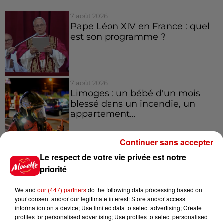
7 août 2026
Pape Léon XIV en France : quel
est son programme ?
7 août 2026
Limoges : un bébé d'un mois
blessé dans un incendie, un
appartement...
Continuer sans accepter
7 août 2026
Le respect de votre vie privée est notre
Éclipse solaire : découvrez les
priorité
meilleurs spots d'observation
du...
We and
our (447) partners
do the following data processing based on
your consent and/or our legitimate interest: Store and/or access
information on a device; Use limited data to select advertising; Create
7 août 2026
profiles for personalised advertising; Use profiles to select personalised