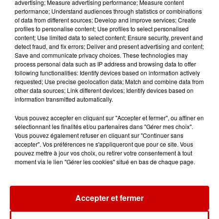
À LA UNE : professeur
advertising; Measure advertising performance; Measure content
performance; Understand audiences through statistics or combinations
condamné, repreneurs pour
of data from different sources; Develop and improve services; Create
Duralex et la...
profiles to personalise content; Use profiles to select personalised
content; Use limited data to select content; Ensure security, prevent and
detect fraud, and fix errors; Deliver and present advertising and content;
Save and communicate privacy choices. These technologies may
process personal data such as IP address and browsing data to offer
following functionalities: Identify devices based on information actively
Jeux
Voir plus
requested; Use precise geolocation data; Match and combine data from
other data sources; Link different devices; Identify devices based on
information transmitted automatically.
Gagnez vos places pour le
festival Marché Gourmand 2026
Vous pouvez accepter en cliquant sur "Accepter et fermer", ou affiner en
à Coulon !
sélectionnant les finalités et/ou partenaires dans "Gérer mes choix".
Vous pouvez également refuser en cliquant sur "Continuer sans
accepter". Vos préférences ne s'appliqueront que pour ce site. Vous
pouvez mettre à jour vos choix, ou retirer votre consentement à tout
moment via le lien "Gérer les cookies" situé en bas de chaque page.
Le Duel - Gagnez vos entrées
pour l'un des zoos de nos
régions !
Accepter et fermer