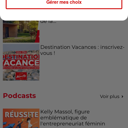
Gérer mes choix
Destination Vacances - Gagnez
votre séjour en famille au cœur
de la...
Destination Vacances : inscrivez-
vous !
Podcasts
Voir plus
Kelly Massol, figure
emblématique de
l'entrepreneuriat féminin