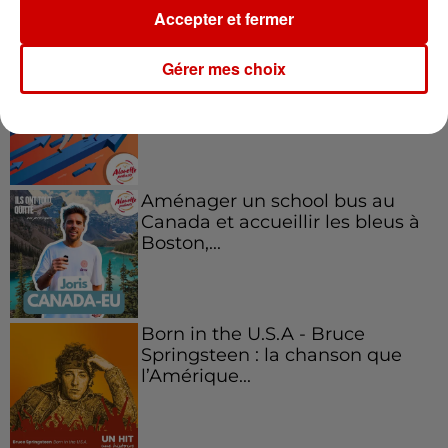
Podcasts
Voir plus
Accepter et fermer
Kelly Massol, figure
Gérer mes choix
emblématique de
l'entrepreneuriat féminin
Aménager un school bus au
Canada et accueillir les bleus à
Boston,...
Born in the U.S.A - Bruce
Springsteen : la chanson que
l’Amérique...