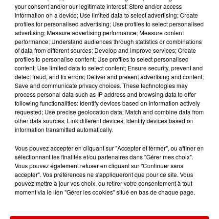
your consent and/or our legitimate interest: Store and/or access
Le Duel - Gagnez vos entrées
information on a device; Use limited data to select advertising; Create
pour l'un des zoos de nos
profiles for personalised advertising; Use profiles to select personalised
régions !
advertising; Measure advertising performance; Measure content
performance; Understand audiences through statistics or combinations
of data from different sources; Develop and improve services; Create
profiles to personalise content; Use profiles to select personalised
content; Use limited data to select content; Ensure security, prevent and
Destination Vacances - Gagnez
detect fraud, and fix errors; Deliver and present advertising and content;
votre séjour en famille au cœur
Save and communicate privacy choices. These technologies may
process personal data such as IP address and browsing data to offer
de la...
following functionalities: Identify devices based on information actively
requested; Use precise geolocation data; Match and combine data from
other data sources; Link different devices; Identify devices based on
information transmitted automatically.
Destination Vacances : inscrivez-
Vous pouvez accepter en cliquant sur "Accepter et fermer", ou affiner en
vous !
sélectionnant les finalités et/ou partenaires dans "Gérer mes choix".
Vous pouvez également refuser en cliquant sur "Continuer sans
accepter". Vos préférences ne s'appliqueront que pour ce site. Vous
pouvez mettre à jour vos choix, ou retirer votre consentement à tout
moment via le lien "Gérer les cookies" situé en bas de chaque page.