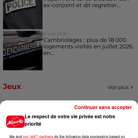
ex-conjoint et dit regretter...
8 août 2026
Cambriolages : plus de 18 000
logements visités en juillet 2026,
en...
Jeux
Voir plus
Gagnez vos places pour le
Continuer sans accepter
festival Marché Gourmand 2026
Le respect de votre vie privée est notre
à Coulon !
priorité
We and
our (447) partners
do the following data processing based on