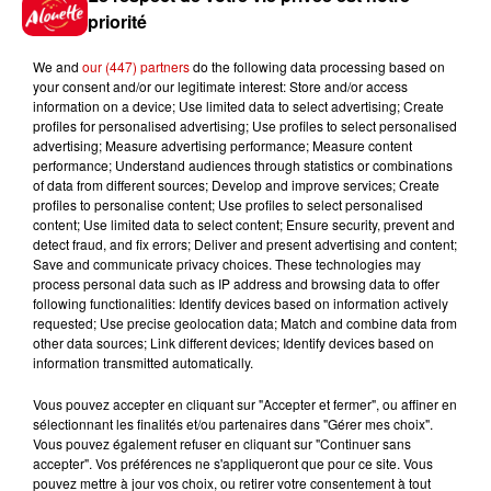
trompette. Les tonalités africaines
priorité
et cubaines s’invitent dans ce
dialogue fructueux où les
We and
our (447) partners
do the following data processing based on
your consent and/or our legitimate interest: Store and/or access
improvisations nous transportent
information on a device; Use limited data to select advertising; Create
dans un espace de liberté sans
profiles for personalised advertising; Use profiles to select personalised
advertising; Measure advertising performance; Measure content
frontières.
performance; Understand audiences through statistics or combinations
Infos
of data from different sources; Develop and improve services; Create
Voir plus
profiles to personalise content; Use profiles to select personalised
content; Use limited data to select content; Ensure security, prevent and
13h42
detect fraud, and fix errors; Deliver and present advertising and content;
Aide carburant pour les "grands
Save and communicate privacy choices. These technologies may
process personal data such as IP address and browsing data to offer
rouleurs" : le délai pour la...
following functionalities: Identify devices based on information actively
requested; Use precise geolocation data; Match and combine data from
other data sources; Link different devices; Identify devices based on
information transmitted automatically.
10h54
Vous pouvez accepter en cliquant sur "Accepter et fermer", ou affiner en
Royan : elle tente d’écraser son
sélectionnant les finalités et/ou partenaires dans "Gérer mes choix".
ex-conjoint et dit regretter...
Vous pouvez également refuser en cliquant sur "Continuer sans
accepter". Vos préférences ne s'appliqueront que pour ce site. Vous
pouvez mettre à jour vos choix, ou retirer votre consentement à tout