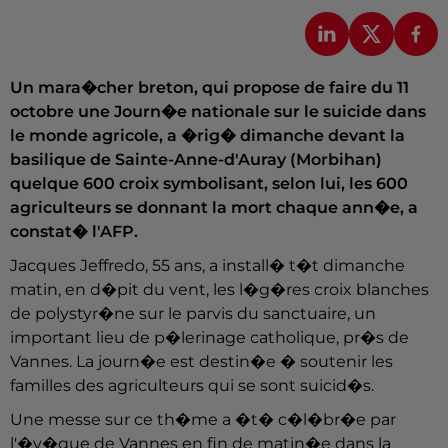
Un mara�cher breton, qui propose de faire du 11
octobre une Journ�e nationale sur le suicide dans
le monde agricole, a �rig� dimanche devant la
basilique de Sainte-Anne-d'Auray (Morbihan)
quelque 600 croix symbolisant, selon lui, les 600
agriculteurs se donnant la mort chaque ann�e, a
constat� l'AFP.
Jacques Jeffredo, 55 ans, a install� t�t dimanche
matin, en d�pit du vent, les l�g�res croix blanches
de polystyr�ne sur le parvis du sanctuaire, un
important lieu de p�lerinage catholique, pr�s de
Vannes. La journ�e est destin�e � soutenir les
familles des agriculteurs qui se sont suicid�s.
Une messe sur ce th�me a �t� c�l�br�e par
l'�v�que de Vannes en fin de matin�e dans la