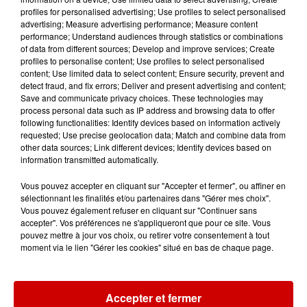
profiles for personalised advertising; Use profiles to select personalised
advertising; Measure advertising performance; Measure content
performance; Understand audiences through statistics or combinations
of data from different sources; Develop and improve services; Create
profiles to personalise content; Use profiles to select personalised
Destination Vacances - Gagnez
content; Use limited data to select content; Ensure security, prevent and
votre séjour en famille au cœur
detect fraud, and fix errors; Deliver and present advertising and content;
de la...
Save and communicate privacy choices. These technologies may
process personal data such as IP address and browsing data to offer
following functionalities: Identify devices based on information actively
requested; Use precise geolocation data; Match and combine data from
other data sources; Link different devices; Identify devices based on
Destination Vacances : inscrivez-
information transmitted automatically.
vous !
Vous pouvez accepter en cliquant sur "Accepter et fermer", ou affiner en
sélectionnant les finalités et/ou partenaires dans "Gérer mes choix".
Vous pouvez également refuser en cliquant sur "Continuer sans
accepter". Vos préférences ne s'appliqueront que pour ce site. Vous
pouvez mettre à jour vos choix, ou retirer votre consentement à tout
moment via le lien "Gérer les cookies" situé en bas de chaque page.
Podcasts
Voir plus
Accepter et fermer