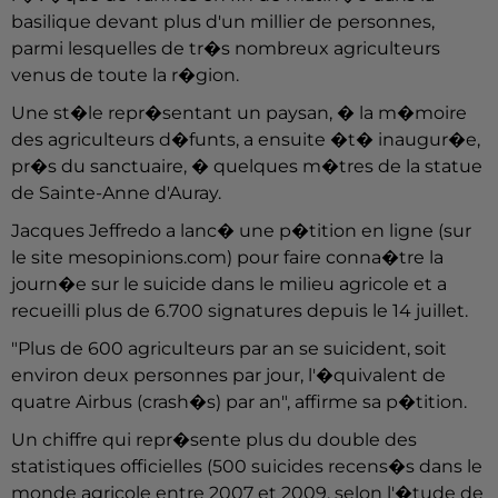
basilique devant plus d'un millier de personnes,
parmi lesquelles de tr�s nombreux agriculteurs
venus de toute la r�gion.
Une st�le repr�sentant un paysan, � la m�moire
des agriculteurs d�funts, a ensuite �t� inaugur�e,
pr�s du sanctuaire, � quelques m�tres de la statue
de Sainte-Anne d'Auray.
Jacques Jeffredo a lanc� une p�tition en ligne (sur
le site mesopinions.com) pour faire conna�tre la
journ�e sur le suicide dans le milieu agricole et a
recueilli plus de 6.700 signatures depuis le 14 juillet.
"Plus de 600 agriculteurs par an se suicident, soit
environ deux personnes par jour, l'�quivalent de
quatre Airbus (crash�s) par an", affirme sa p�tition.
Un chiffre qui repr�sente plus du double des
statistiques officielles (500 suicides recens�s dans le
monde agricole entre 2007 et 2009, selon l'�tude de