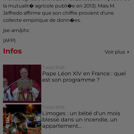
la mutualit� agricole publi�e en 2013). Mais M.
Jeffredo affirme que son chiffre provient d'une
collecte empirique de donn�es.
jse-am/phc
(AFP)
Infos
Voir plus
7 août 2026
Pape Léon XIV en France : quel
est son programme ?
7 août 2026
Limoges : un bébé d'un mois
blessé dans un incendie, un
appartement...