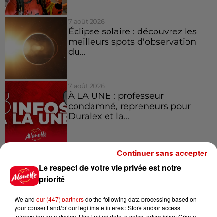
7 août 2026
Éclipse solaire : découvrez les
meilleurs spots d'observation
du...
7 août 2026
À LA UNE : professeur
condamné, repreneurs pour
Duralex et la...
Continuer sans accepter
Le respect de votre vie privée est notre
Jeux
Voir plus
priorité
Le Duel - Gagnez vos entrées
We and
our (447) partners
do the following data processing based on
pour l'un des zoos de nos
your consent and/or our legitimate interest: Store and/or access
régions !
information on a device; Use limited data to select advertising; Create