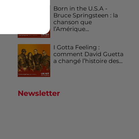
Born in the U.S.A -
Bruce Springsteen : la
chanson que
l’Amérique...
I Gotta Feeling :
comment David Guetta
a changé l’histoire des...
Newsletter