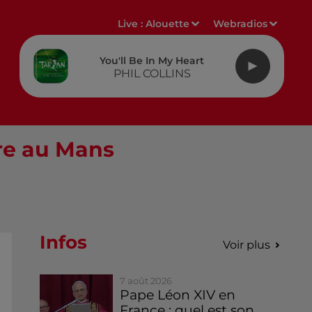
Live :
Alouette
Webradios
You'll Be In My Heart
PHIL COLLINS
dre au Mans
Infos
Voir plus
7 août 2026
Pape Léon XIV en
France : quel est son