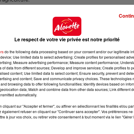
nt � peine de d�couvrir que son secteur agricole est en
Contin
manteler les m�canismes de r�gulation (...) montre
e incapable de parler d'une voix unique et d'harmoniser
 environnementales entre les diff�rents �tats membres",
Le respect de votre vie privée est notre priorité
dans plusieurs villes de l'Ouest, notamment en Vend�
ers
do the following data processing based on your consent and/or our legitimate int
an.
device; Use limited data to select advertising; Create profiles for personalised adver
vertising; Measure advertising performance; Measure content performance; Unders
ns of data from different sources; Develop and improve services; Create profiles to 
alised content; Use limited data to select content; Ensure security, prevent and detect
ertising and content; Save and communicate privacy choices. These technologies
and browsing data to offer following functionalities: Identify devices based on infor
eolocation data; Match and combine data from other data sources; Link different de
nsmitted automatically.
cliquant sur "Accepter et fermer", ou affiner en sélectionnant les finalités et/ou pa
 également refuser en cliquant sur "Continuer sans accepter". Vos préférences ne 
tre à jour vos choix, ou retirer votre consentement à tout moment via le lien "Gérer 