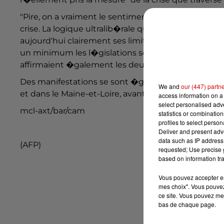
"Pire, on a vraiment le sentiment que l'Europe vie
crise. La logique ultralib�rale qui a conduit � d�
aujourd'hui clairement ses limites, dans une Europ
un minimum les l�gislations sociales, fiscales et
affirmaient �galement les deux syndicats.
Des manifestations se sont �galement d�roul�es 
We and
our (447) partn
et dans le Maine-et-Loire, avant la venue de M. Hog
access information on a 
select personalised ad
mcl-axt/bar/cam
statistics or combinatio
profiles to select person
Deliver and present adv
data such as IP address 
(AFP)
requested; Use precise g
based on information tra
Vous pouvez accepter en 
mes choix". Vous pouvez
ce site. Vous pouvez met
bas de chaque page.