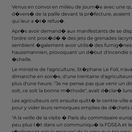
Venus en convoi en milieu de journ�e avec une quar
d�vers� de la paille devant la pr�fecture, avaient 
qui leur a �t� refus�.
Apr�s avoir demand� aux manifestants de se dispe
l'ordre ont proc�d� � des jets de grenades lacry
semblent �galement avoir utilis� des fumig�nes, d
haussmannien, provoquant un d�but d'incendie qu
�chelle.
Le ministre de l'agriculture, St�phane Le Foll, n'a
dimanche en soir�e, d'une trentaine d'agriculteurs
plus d'une heure. "Je ne pense pas que venir un di
soit, ce soit la bonne m�thode", avait d�clar� lundi
Les agriculteurs ont ensuite quitt� le centre-ville 
pour y vider leurs remorques emplies de d�chets a
"A la veille de la visite � Paris du commissaire eur
peu plus t�t dans un communiqu� la FDSEA et les 
r�ellement pris la mesure" de la crise que traverse l