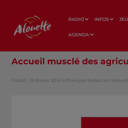
RADIO
INFOS
JE
AGENDA
Accueil musclé des agricul
Publié : 25 février 2016 à 7h45 par Rédaction Alouet