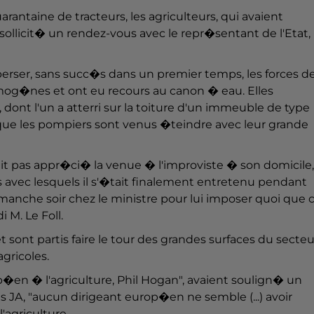
antaine de tracteurs, les agriculteurs, qui avaient
sollicit� un rendez-vous avec le repr�sentant de l'Etat,
rser, sans succ�s dans un premier temps, les forces d
mog�nes et ont eu recours au canon � eau. Elles
ont l'un a atterri sur la toiture d'un immeuble de type
e les pompiers sont venus �teindre avec leur grande
vait pas appr�ci� la venue � l'improviste � son domicile,
 avec lesquels il s'�tait finalement entretenu pendant
manche soir chez le ministre pour lui imposer quoi que 
 M. Le Foll.
et sont partis faire le tour des grandes surfaces du secteu
gricoles.
op�en � l'agriculture, Phil Hogan", avaient soulign� un
JA, "aucun dirigeant europ�en ne semble (...) avoir
'agriculture.