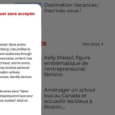
Destination Vacances :
inscrivez-vous !
uer sans accepter
Podcasts
e
Voir plus
erest: Store and/or
tising; Use profiles to
tand audiences through
Kelly Massol, figure
personalise content; Use
emblématique de
 fraud, and fix errors;
 may process personal
l'entrepreneuriat
mation actively
féminin
vices; Identify devices
Aménager un school
rtenaires dans "Gérer
bus au Canada et
s'appliqueront que pour
les cookies" situé en
accueillir les bleus à
Boston,...