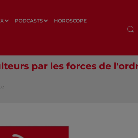
UX
PODCASTS
HOROSCOPE
teurs par les forces de l'or
te