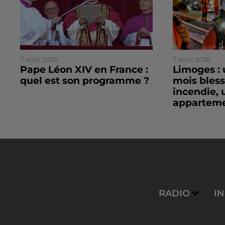
7 août 2026
7 août 2026
Pape Léon XIV en France :
Limoges : 
quel est son programme ?
mois bles
incendie, 
apparteme
RADIO
I