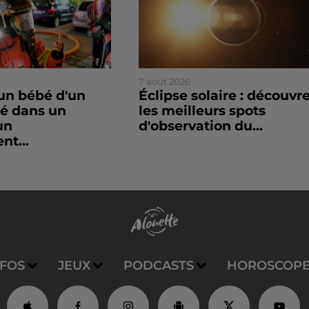
7 août 2026
un bébé d'un
Éclipse solaire : découvr
sé dans un
les meilleurs spots
un
d'observation du...
nt...
NFOS
JEUX
PODCASTS
HOROSCOP