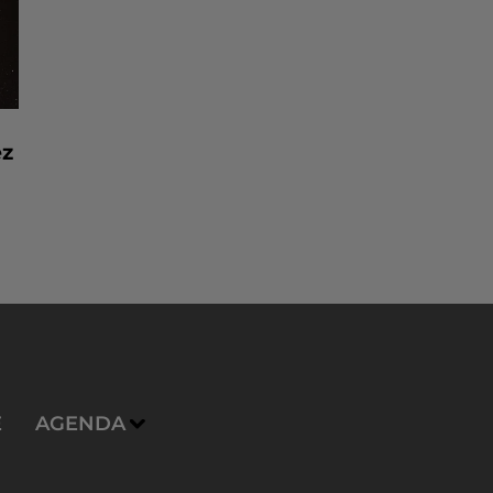
ez
E
AGENDA