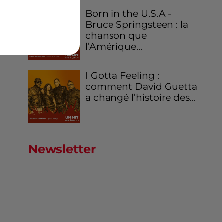
Born in the U.S.A -
Bruce Springsteen : la
chanson que
l’Amérique...
I Gotta Feeling :
comment David Guetta
a changé l’histoire des...
Newsletter