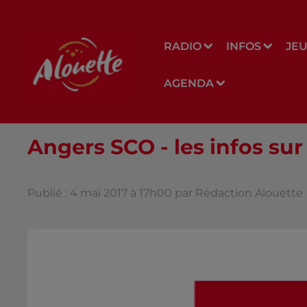
RADIO
INFOS
JE
AGENDA
Angers SCO - les infos sur
Publié : 4 mai 2017 à 17h00 par Rédaction Alouette