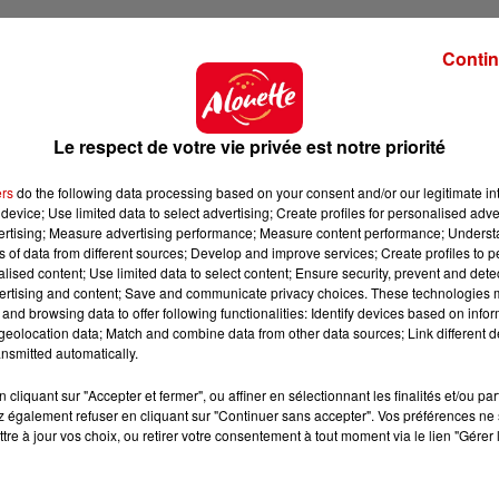
Contin
Le respect de votre vie privée est notre priorité
ers
do the following data processing based on your consent and/or our legitimate int
device; Use limited data to select advertising; Create profiles for personalised adver
vertising; Measure advertising performance; Measure content performance; Unders
ns of data from different sources; Develop and improve services; Create profiles to 
alised content; Use limited data to select content; Ensure security, prevent and detect
ertising and content; Save and communicate privacy choices. These technologies
and browsing data to offer following functionalities: Identify devices based on infor
eolocation data; Match and combine data from other data sources; Link different de
nsmitted automatically.
cliquant sur "Accepter et fermer", ou affiner en sélectionnant les finalités et/ou pa
 également refuser en cliquant sur "Continuer sans accepter". Vos préférences ne 
tre à jour vos choix, ou retirer votre consentement à tout moment via le lien "Gérer 