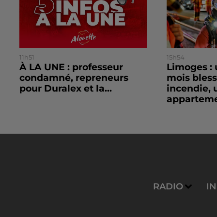
11h51
15h54
À LA UNE : professeur
Limoges : 
condamné, repreneurs
mois bles
pour Duralex et la...
incendie, 
apparteme
RADIO
I