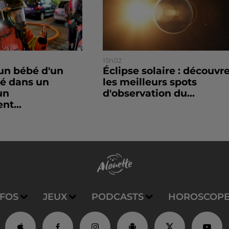
15h02
un bébé d'un
Éclipse solaire : découvr
sé dans un
les meilleurs spots
un
d'observation du...
nt...
NFOS
JEUX
PODCASTS
HOROSCOP