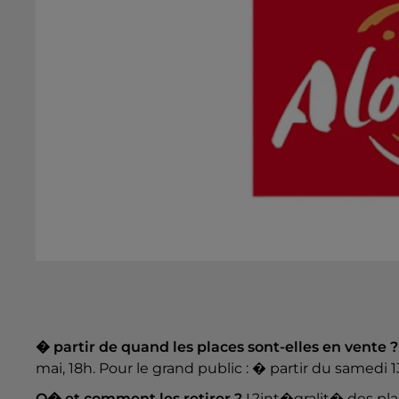
� partir de quand les places sont-elles en vente ?
mai, 18h. Pour le grand public : � partir du samedi 1
O� et comment les retirer ?
L?int�gralit� des pl