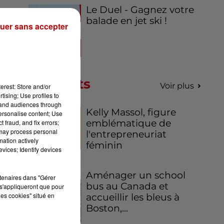
Le Duel - Gagnez votre
balade en jet ski !
uer sans accepter
Podcasts
Voir plus
erest: Store and/or
tising; Use profiles to
tand audiences through
Kelly Massol, figure
personalise content; Use
emblématique de
 fraud, and fix errors;
 may process personal
l'entrepreneuriat
mation actively
féminin
vices; Identify devices
Aménager un school
rtenaires dans "Gérer
bus au Canada et
s'appliqueront que pour
les cookies" situé en
accueillir les bleus à
Boston,...