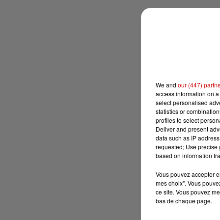
We and
our (447) partn
access information on a 
select personalised ad
statistics or combinatio
profiles to select person
Deliver and present adv
data such as IP address 
requested; Use precise g
based on information tra
Vous pouvez accepter en 
mes choix". Vous pouvez
ce site. Vous pouvez met
bas de chaque page.