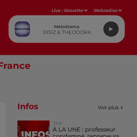
Live :
Alouette
Webradios
Melodrama
DISIZ & THEODORA
 France
Infos
Voir plus
11h51
À LA UNE : professeur
condamné, repreneurs