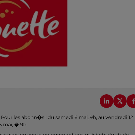
Pour les abonn�s : du samedi 6 mai, 9h, au vendredi 12
3 mai, � 9h.
aces sera en vente uniquement aux guichets du stade