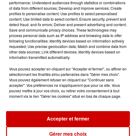
performance; Understand audiences through statistics or combinations
of data from different sources; Develop and improve services; Create
9 août 2026
profiles to personalise content; Use profiles to select personalised
SNCF : attention à ce faux SMS
content; Use limited data to select content; Ensure security, prevent and
réclamant le paiement d'une
detect fraud, and fix errors; Deliver and present advertising and content;
amende
Save and communicate privacy choices. These technologies may
process personal data such as IP address and browsing data to offer
following functionalities: Identify devices based on information actively
requested; Use precise geolocation data; Match and combine data from
9 août 2026
other data sources; Link different devices; Identify devices based on
Un incendie se déclare à
information transmitted automatically.
l’hôpital du Mans
Vous pouvez accepter en cliquant sur "Accepter et fermer", ou affiner en
sélectionnant les finalités et/ou partenaires dans "Gérer mes choix".
Vous pouvez également refuser en cliquant sur "Continuer sans
accepter". Vos préférences ne s'appliqueront que pour ce site. Vous
9 août 2026
pouvez mettre à jour vos choix, ou retirer votre consentement à tout
La comédienne rochefortaise
moment via le lien "Gérer les cookies" situé en bas de chaque page.
Dominique Frot est décédée
Accepter et fermer
9 août 2026
Gérer mes choix
L’église de cette commune