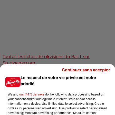
Toutes les fiches de r�visions du Bac L sur
Studyrama.com.
Continuer sans accepter
Le respect de votre vie privée est notre
Jusqu?au 5 juillet, retrouvez
ici
des conseils de
priorité
r�visions pour le Bac, les sujets et les corrig�s des
�preuves 2019, ainsi que les r�sultats des fili�res L,
We and
our (447) partners
do the following data processing based on
S et ES.
your consent and/or our legitimate interest: Store and/or access
information on a device; Use limited data to select advertising; Create
Infos
profiles for personalised advertising; Use profiles to select personalised
Voir plus
advertising; Measure advertising performance; Measure content