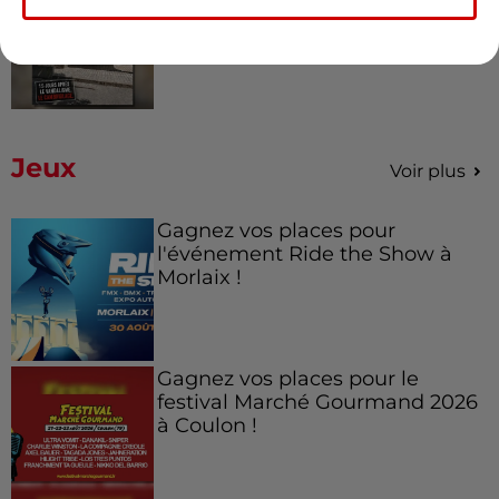
d’Indre-et-Loire a été
cambriolée, deux...
Jeux
Voir plus
Gagnez vos places pour
l'événement Ride the Show à
Morlaix !
Gagnez vos places pour le
festival Marché Gourmand 2026
à Coulon !