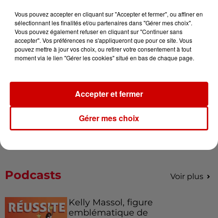
Vous pouvez accepter en cliquant sur "Accepter et fermer", ou affiner en
sélectionnant les finalités et/ou partenaires dans "Gérer mes choix".
Alouette vous invite à
Vous pouvez également refuser en cliquant sur "Continuer sans
Futuroscope Xperiences !
accepter". Vos préférences ne s'appliqueront que pour ce site. Vous
pouvez mettre à jour vos choix, ou retirer votre consentement à tout
moment via le lien "Gérer les cookies" situé en bas de chaque page.
Le Duel - Gagnez votre balade
Accepter et fermer
en jet ski !
Gérer mes choix
Podcasts
Voir plus
Kelly Massol, figure
emblématique de