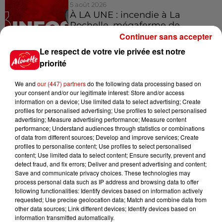
5 août 2026
À LA UNE : incendie à La
Rochelle, mégaferme de
saumons et succès...
Continuer sans accepter
Le respect de votre vie privée est notre
priorité
We and
our (447) partners
do the following data processing based on
Jeux
Voir plus
your consent and/or our legitimate interest: Store and/or access
information on a device; Use limited data to select advertising; Create
profiles for personalised advertising; Use profiles to select personalised
Gagnez vos places pour le
advertising; Measure advertising performance; Measure content
Festival du Roi Arthur 2026 !
performance; Understand audiences through statistics or combinations
of data from different sources; Develop and improve services; Create
profiles to personalise content; Use profiles to select personalised
content; Use limited data to select content; Ensure security, prevent and
detect fraud, and fix errors; Deliver and present advertising and content;
Save and communicate privacy choices. These technologies may
process personal data such as IP address and browsing data to offer
Gagnez vos entrées pour le
following functionalities: Identify devices based on information actively
Musée du Sport Automobile au
requested; Use precise geolocation data; Match and combine data from
Mans !
other data sources; Link different devices; Identify devices based on
information transmitted automatically.