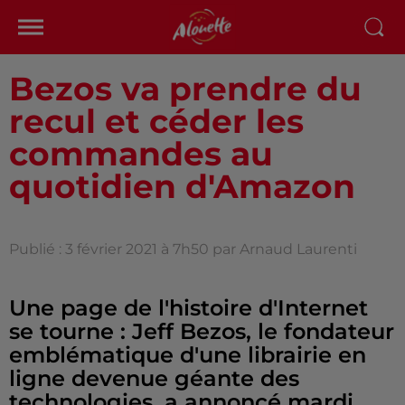
Bezos va prendre du
recul et céder les
commandes au
quotidien d'Amazon
Publié : 3 février 2021 à 7h50 par Arnaud Laurenti
Une page de l'histoire d'Internet
se tourne : Jeff Bezos, le fondateur
emblématique d'une librairie en
ligne devenue géante des
technologies, a annoncé mardi