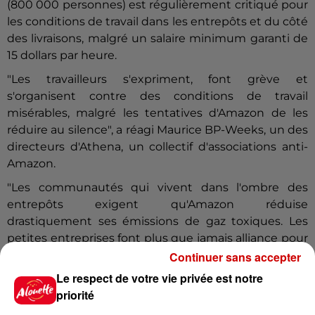
(800 000 personnes) est régulièrement critiqué pour
les conditions de travail dans les entrepôts et du côté
des livraisons, malgré un salaire minimum garanti de
15 dollars par heure.
"Les travailleurs s'expriment, font grève et
s'organisent contre des conditions de travail
misérables, malgré les tentatives d'Amazon de les
réduire au silence", a réagi Maurice BP-Weeks, un des
directeurs d'Athena, un collectif d'associations anti-
Amazon.
"Les communautés qui vivent dans l'ombre des
entrepôts exigent qu'Amazon réduise
drastiquement ses émissions de gaz toxiques. Les
petites entreprises font plus que jamais alliance pour
contrer ses pratique anti-concurrentielles", a-t-il
Continuer sans accepter
continué.
Le respect de votre vie privée est notre
priorité
Des critiques que Jeff
Bezos
a balayées à plusieurs
reprises, préfèrant mettre en avant son engagement