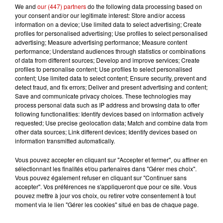
We and
our (447) partners
do the following data processing based on
en faveur de la lutte contre le changement
your consent and/or our legitimate interest: Store and/or access
climatique. Fin 2019, il a notamment promis
information on a device; Use limited data to select advertising; Create
profiles for personalised advertising; Use profiles to select personalised
qu'Amazon atteindra la neutralité carbone en 2040.
advertising; Measure advertising performance; Measure content
(avec AFP)
performance; Understand audiences through statistics or combinations
of data from different sources; Develop and improve services; Create
Infos
profiles to personalise content; Use profiles to select personalised
Voir plus
content; Use limited data to select content; Ensure security, prevent and
detect fraud, and fix errors; Deliver and present advertising and content;
Save and communicate privacy choices. These technologies may
8 août 2026
process personal data such as IP address and browsing data to offer
Aide carburant pour les "grands
following functionalities: Identify devices based on information actively
rouleurs" : le délai pour la...
requested; Use precise geolocation data; Match and combine data from
other data sources; Link different devices; Identify devices based on
information transmitted automatically.
Vous pouvez accepter en cliquant sur "Accepter et fermer", ou affiner en
8 août 2026
sélectionnant les finalités et/ou partenaires dans "Gérer mes choix".
Royan : elle tente d’écraser son
Vous pouvez également refuser en cliquant sur "Continuer sans
ex-conjoint et dit regretter...
accepter". Vos préférences ne s'appliqueront que pour ce site. Vous
pouvez mettre à jour vos choix, ou retirer votre consentement à tout
moment via le lien "Gérer les cookies" situé en bas de chaque page.