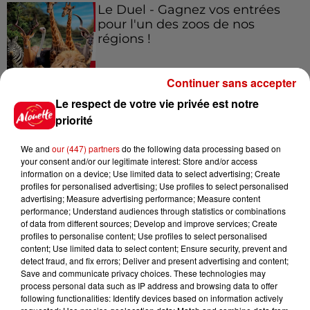
Le Duel - Gagnez vos entrées
pour l'un des zoos de nos
régions !
Continuer sans accepter
Destination Vacances - Gagnez
Le respect de votre vie privée est notre
votre séjour en famille au cœur
priorité
de la...
We and
our (447) partners
do the following data processing based on
your consent and/or our legitimate interest: Store and/or access
information on a device; Use limited data to select advertising; Create
profiles for personalised advertising; Use profiles to select personalised
Destination Vacances : inscrivez-
advertising; Measure advertising performance; Measure content
vous !
performance; Understand audiences through statistics or combinations
of data from different sources; Develop and improve services; Create
profiles to personalise content; Use profiles to select personalised
content; Use limited data to select content; Ensure security, prevent and
detect fraud, and fix errors; Deliver and present advertising and content;
Save and communicate privacy choices. These technologies may
process personal data such as IP address and browsing data to offer
following functionalities: Identify devices based on information actively