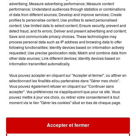
advertising; Measure advertising performance; Measure content
l'entrepreneuriat féminin
performance; Understand audiences through statistics or combinations
of data from different sources; Develop and improve services; Create
profiles to personalise content; Use profiles to select personalised
content; Use limited data to select content; Ensure security, prevent and
detect fraud, and fix errors; Deliver and present advertising and content;
Aménager un school bus au
Save and communicate privacy choices. These technologies may
Canada et accueillir les bleus à
process personal data such as IP address and browsing data to offer
Boston,...
following functionalities: Identify devices based on information actively
requested; Use precise geolocation data; Match and combine data from
other data sources; Link different devices; Identify devices based on
information transmitted automatically.
Born in the U.S.A - Bruce
Vous pouvez accepter en cliquant sur "Accepter et fermer", ou affiner en
Springsteen : la chanson que
sélectionnant les finalités et/ou partenaires dans "Gérer mes choix".
Vous pouvez également refuser en cliquant sur "Continuer sans
l’Amérique...
accepter". Vos préférences ne s'appliqueront que pour ce site. Vous
pouvez mettre à jour vos choix, ou retirer votre consentement à tout
moment via le lien "Gérer les cookies" situé en bas de chaque page.
I Gotta Feeling : comment David
Guetta a changé l’histoire des...
Accepter et fermer