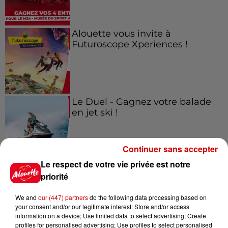
Alouette vous invite à
Futuroscope Xperiences !
Le Duel - Gagnez votre balade
en jet ski !
Continuer sans accepter
Le respect de votre vie privée est notre
priorité
Podcasts
Voir plus
We and
our (447) partners
do the following data processing based on
your consent and/or our legitimate interest: Store and/or access
information on a device; Use limited data to select advertising; Create
Kelly Massol, figure
profiles for personalised advertising; Use profiles to select personalised
emblématique de