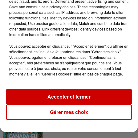
votre séjour en famille au cœur
detect fraud, and fix errors; Deliver and present advertising and content;
Save and communicate privacy choices. These technologies may
de la...
process personal data such as IP address and browsing data to offer
following functionalities: Identify devices based on information actively
requested; Use precise geolocation data; Match and combine data from
other data sources; Link different devices; Identify devices based on
information transmitted automatically.
Podcasts
Vous pouvez accepter en cliquant sur "Accepter et fermer", ou affiner en
Voir plus
sélectionnant les finalités et/ou partenaires dans "Gérer mes choix".
Vous pouvez également refuser en cliquant sur "Continuer sans
accepter". Vos préférences ne s'appliqueront que pour ce site. Vous
Kelly Massol, figure
pouvez mettre à jour vos choix, ou retirer votre consentement à tout
emblématique de
moment via le lien "Gérer les cookies" situé en bas de chaque page.
l'entrepreneuriat féminin
Accepter et fermer
Aménager un school bus au
Gérer mes choix
Canada et accueillir les bleus à
Boston,...