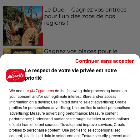
Le Duel - Gagnez vos entrées
pour l'un des zoos de nos
régions !
Gagnez vos places pour le
Festival du Roi Arthur 2026 !
Continuer sans accepter
Le respect de votre vie privée est notre
priorité
We and
our (447) partners
do the following data processing based on
Gagnez vos entrées pour le
your consent and/or our legitimate interest: Store and/or access
Musée du Sport Automobile au
information on a device; Use limited data to select advertising; Create
Mans !
profiles for personalised advertising; Use profiles to select personalised
advertising; Measure advertising performance; Measure content
performance; Understand audiences through statistics or combinations
of data from different sources; Develop and improve services; Create
profiles to personalise content; Use profiles to select personalised
Destination Vacances - Gagnez
content; Use limited data to select content; Ensure security, prevent and