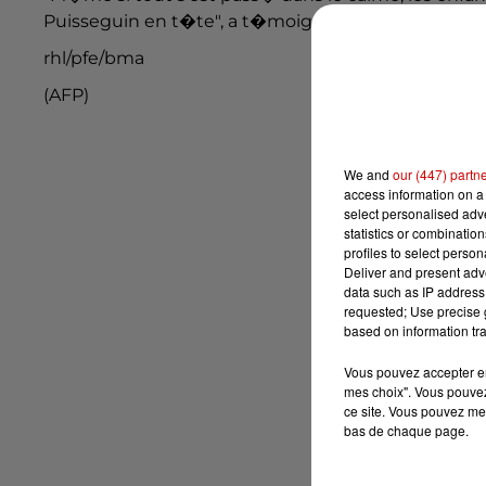
Puisseguin en t�te", a t�moign� pour Sud-Ouest Al
rhl/pfe/bma
(AFP)
We and
our (447) partn
access information on a 
select personalised ad
statistics or combinatio
profiles to select person
Deliver and present adv
data such as IP address 
requested; Use precise g
based on information tra
Vous pouvez accepter en 
mes choix". Vous pouvez
ce site. Vous pouvez met
bas de chaque page.