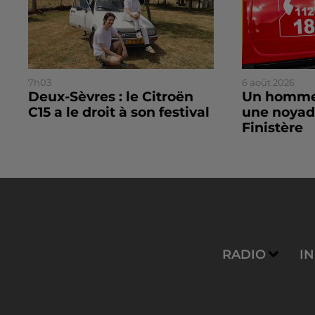
7h03
6 août 2026
Deux-Sèvres : le Citroën
Un homme
C15 a le droit à son festival
une noyad
Finistère
RADIO
I