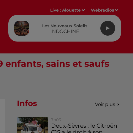
Live :
Alouette
Webradios
Les Nouveaux Soleils
INDOCHINE
 enfants, sains et saufs
Infos
Voir plus
7h03
Deux-Sèvres : le Citroën
C15 a le droit à son