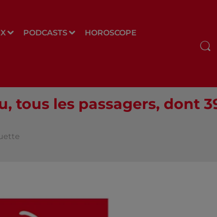
UX
PODCASTS
HOROSCOPE
, tous les passagers, dont 39
ouette