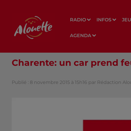
RADIO
INFOS
JE
AGENDA
Charente: un car prend feu
Publié : 8 novembre 2015 à 15h16 par Rédaction Al