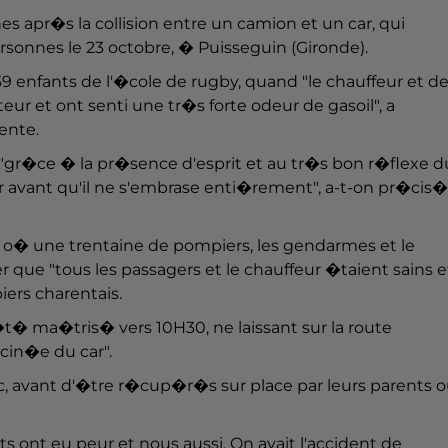
s apr�s la collision entre un camion et un car, qui
onnes le 23 octobre, � Puisseguin (Gironde).
39 enfants de l'�cole de rugby, quand "le chauffeur et d
r et ont senti une tr�s forte odeur de gasoil", a
ente.
gr�ce � la pr�sence d'esprit et au tr�s bon r�flexe d
er avant qu'il ne s'embrase enti�rement", a-t-on pr�cis�
ns, o� une trentaine de pompiers, les gendarmes et le
que "tous les passagers et le chauffeur �taient sains e
iers charentais.
�t� ma�tris� vers 10H30, ne laissant sur la route
cin�e du car".
c, avant d'�tre r�cup�r�s sur place par leurs parents 
s ont eu peur et nous aussi. On avait l'accident de