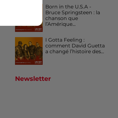
Born in the U.S.A -
Bruce Springsteen : la
chanson que
l’Amérique...
I Gotta Feeling :
comment David Guetta
a changé l’histoire des...
Newsletter