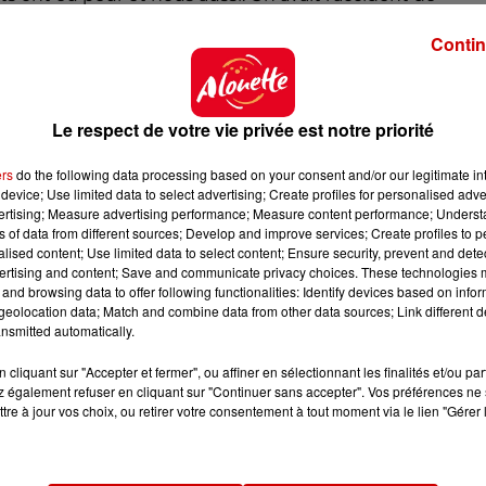
ain Rougier, un �ducateur qui suivait le bus en voitur
Contin
Le respect de votre vie privée est notre priorité
ers
do the following data processing based on your consent and/or our legitimate int
device; Use limited data to select advertising; Create profiles for personalised adver
vertising; Measure advertising performance; Measure content performance; Unders
ns of data from different sources; Develop and improve services; Create profiles to 
alised content; Use limited data to select content; Ensure security, prevent and detect
ertising and content; Save and communicate privacy choices. These technologies
and browsing data to offer following functionalities: Identify devices based on infor
eolocation data; Match and combine data from other data sources; Link different de
nsmitted automatically.
cliquant sur "Accepter et fermer", ou affiner en sélectionnant les finalités et/ou pa
 également refuser en cliquant sur "Continuer sans accepter". Vos préférences ne 
tre à jour vos choix, ou retirer votre consentement à tout moment via le lien "Gérer 