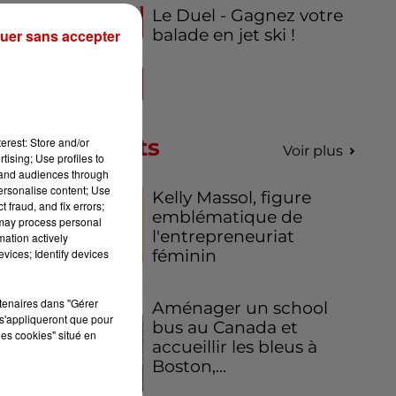
Le Duel - Gagnez votre
e.
balade en jet ski !
uer sans accepter
Podcasts
erest: Store and/or
Voir plus
tising; Use profiles to
tand audiences through
personalise content; Use
Kelly Massol, figure
 fraud, and fix errors;
emblématique de
 may process personal
l'entrepreneuriat
mation actively
féminin
vices; Identify devices
rtenaires dans "Gérer
Aménager un school
s'appliqueront que pour
bus au Canada et
les cookies" situé en
accueillir les bleus à
Boston,...