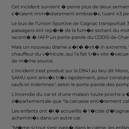
Cet incident survient � peine plus de deux semaine
s'�taient imm�diatement embras�s, tuant 43 pers
Le bus de l'Union Sportive de Cognac transportait 
passagers ont rep�r� de la fum�e sortant du moteu
racont� � l'AFP un porte-parole du CODIS de Char
Mais un nouveau drame a �t� �vit� in extremis, "
chauffeur du v�hicule, qui l'a fait tr�s vite �vacu
de m�me source.
L'incident s'est produit sur la D941 au lieu dit Mo
SAMU sont arriv�s tr�s rapidement, pour constater 
saufs et indemnes", selon le porte-parole des pomp
L'incendie du car et d'une maison toute proche a 
d�partementale que "la carcasse enti�rement cal
Les enfants ont �t� accueillis � l'�cole d'�tagna
achemin�s dans un autre car.
"M�me si tout s'est pass� dans le calme, les enfant