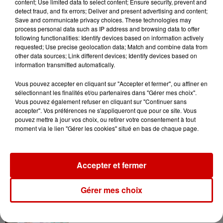
content; Use limited data to select content; Ensure security, prevent and
Le Duel - Gagnez votre balade
detect fraud, and fix errors; Deliver and present advertising and content;
en jet ski !
Save and communicate privacy choices. These technologies may
process personal data such as IP address and browsing data to offer
following functionalities: Identify devices based on information actively
requested; Use precise geolocation data; Match and combine data from
other data sources; Link different devices; Identify devices based on
information transmitted automatically.
Vous pouvez accepter en cliquant sur "Accepter et fermer", ou affiner en
Podcasts
sélectionnant les finalités et/ou partenaires dans "Gérer mes choix".
Voir plus
Vous pouvez également refuser en cliquant sur "Continuer sans
accepter". Vos préférences ne s'appliqueront que pour ce site. Vous
pouvez mettre à jour vos choix, ou retirer votre consentement à tout
Kelly Massol, figure
moment via le lien "Gérer les cookies" situé en bas de chaque page.
emblématique de
l'entrepreneuriat féminin
Accepter et fermer
Aménager un school bus au
Gérer mes choix
Canada et accueillir les bleus à
Boston,...