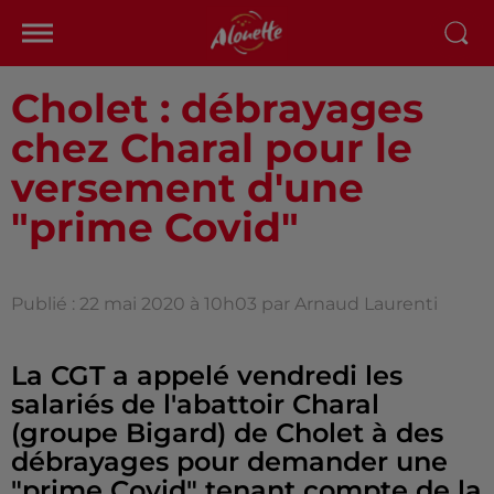
Cholet : débrayages
chez Charal pour le
versement d'une
"prime Covid"
Publié : 22 mai 2020 à 10h03 par Arnaud Laurenti
La CGT a appelé vendredi les
salariés de l'abattoir Charal
(groupe Bigard) de Cholet à des
débrayages pour demander une
"prime Covid" tenant compte de la