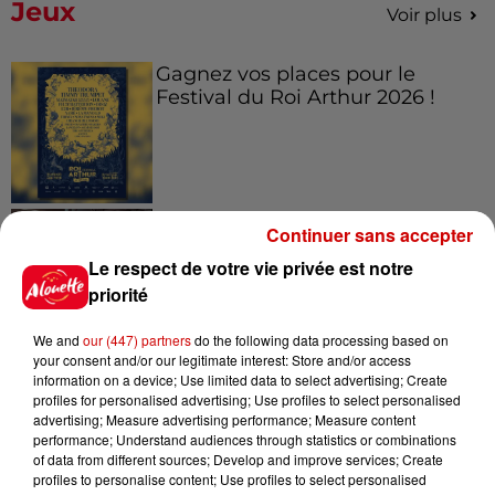
Jeux
Voir plus
Gagnez vos places pour le
Festival du Roi Arthur 2026 !
Gagnez vos entrées pour le
Continuer sans accepter
Musée du Sport Automobile au
Le respect de votre vie privée est notre
Mans !
priorité
We and
our (447) partners
do the following data processing based on
your consent and/or our legitimate interest: Store and/or access
Alouette vous invite à
information on a device; Use limited data to select advertising; Create
Futuroscope Xperiences !
profiles for personalised advertising; Use profiles to select personalised
advertising; Measure advertising performance; Measure content
performance; Understand audiences through statistics or combinations
of data from different sources; Develop and improve services; Create
profiles to personalise content; Use profiles to select personalised