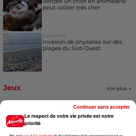
Vendre un chiot en animalerie
peut coûter très cher
6 août 2026
Invasion de physalies sur des
plages du Sud-Ouest
Jeux
Voir plus
Gagnez vos places pour le
Continuer sans accepter
Festival du Roi Arthur 2026 !
Le respect de votre vie privée est notre
priorité
We and
our (447) partners
do the following data processing based on