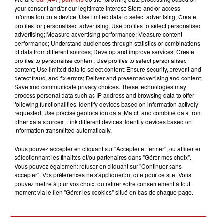
your consent and/or our legitimate interest: Store and/or access
Gagnez vos entrées pour le
information on a device; Use limited data to select advertising; Create
Musée du Sport Automobile au
profiles for personalised advertising; Use profiles to select personalised
Mans !
advertising; Measure advertising performance; Measure content
performance; Understand audiences through statistics or combinations
of data from different sources; Develop and improve services; Create
profiles to personalise content; Use profiles to select personalised
content; Use limited data to select content; Ensure security, prevent and
detect fraud, and fix errors; Deliver and present advertising and content;
Alouette vous invite à
Save and communicate privacy choices. These technologies may
Futuroscope Xperiences !
process personal data such as IP address and browsing data to offer
following functionalities: Identify devices based on information actively
requested; Use precise geolocation data; Match and combine data from
other data sources; Link different devices; Identify devices based on
information transmitted automatically.
Le Duel - Gagnez votre balade
Vous pouvez accepter en cliquant sur "Accepter et fermer", ou affiner en
en jet ski !
sélectionnant les finalités et/ou partenaires dans "Gérer mes choix".
Vous pouvez également refuser en cliquant sur "Continuer sans
accepter". Vos préférences ne s'appliqueront que pour ce site. Vous
pouvez mettre à jour vos choix, ou retirer votre consentement à tout
moment via le lien "Gérer les cookies" situé en bas de chaque page.