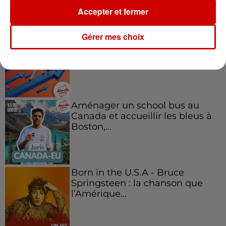
Podcasts
Accepter et fermer
Voir plus
Gérer mes choix
Kelly Massol, figure
emblématique de
l'entrepreneuriat féminin
Aménager un school bus au
Canada et accueillir les bleus à
Boston,...
Born in the U.S.A - Bruce
Springsteen : la chanson que
l’Amérique...