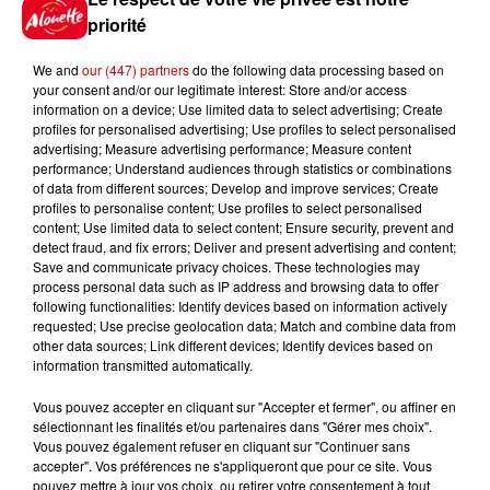
Violences conjugales : le chef
Jean Imbert (Top Chef) rattrapé
priorité
par...
We and
our (447) partners
do the following data processing based on
your consent and/or our legitimate interest: Store and/or access
information on a device; Use limited data to select advertising; Create
5 août 2026
profiles for personalised advertising; Use profiles to select personalised
"Attention au démarchage
advertising; Measure advertising performance; Measure content
abusif" : la préfecture de la
performance; Understand audiences through statistics or combinations
of data from different sources; Develop and improve services; Create
Gironde...
profiles to personalise content; Use profiles to select personalised
content; Use limited data to select content; Ensure security, prevent and
detect fraud, and fix errors; Deliver and present advertising and content;
Save and communicate privacy choices. These technologies may
5 août 2026
process personal data such as IP address and browsing data to offer
À LA UNE : incendie à La
following functionalities: Identify devices based on information actively
Rochelle, mégaferme de
requested; Use precise geolocation data; Match and combine data from
saumons et succès...
other data sources; Link different devices; Identify devices based on
information transmitted automatically.
Vous pouvez accepter en cliquant sur "Accepter et fermer", ou affiner en
sélectionnant les finalités et/ou partenaires dans "Gérer mes choix".
Vous pouvez également refuser en cliquant sur "Continuer sans
Jeux
Voir plus
accepter". Vos préférences ne s'appliqueront que pour ce site. Vous
pouvez mettre à jour vos choix, ou retirer votre consentement à tout