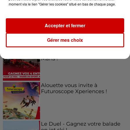
moment via le lien "Gérer les cookies" situé en bas de chaque page.
Gagnez vos places pour le
Festival du Roi Arthur 2026 !
Accepter et fermer
Gérer mes choix
Gagnez vos entrées pour le
Musée du Sport Automobile au
Mans !
Alouette vous invite à
Futuroscope Xperiences !
Le Duel - Gagnez votre balade
en jet ski !