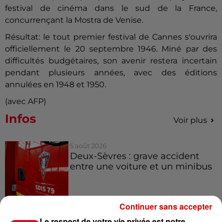
festival de cinéma dans le sud de la France,
concurrençant la Mostra de Venise.
Résultat: le tout premier festival de Cannes s'ouvrira
officiellement le 20 septembre 1946. Miné par des
difficultés budgétaires, son avenir restera incertain
pendant plusieurs années, avec des éditions
annulées en 1948 et 1950.
(avec AFP)
Infos
Voir plus
5 août 2026
Deux-Sèvres : grave accident
entre une voiture et un minibus
Continuer sans accepter
5 août 2026
Le respect de votre vie privée est notre