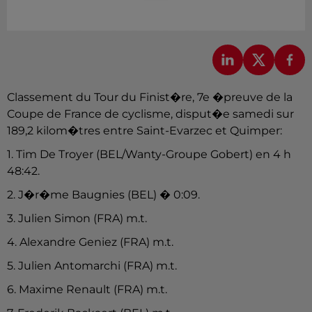
Classement du Tour du Finist�re, 7e �preuve de la
Coupe de France de cyclisme, disput�e samedi sur
189,2 kilom�tres entre Saint-Evarzec et Quimper:
1. Tim De Troyer (BEL/Wanty-Groupe Gobert) en 4 h
48:42.
2. J�r�me Baugnies (BEL) � 0:09.
3. Julien Simon (FRA) m.t.
4. Alexandre Geniez (FRA) m.t.
5. Julien Antomarchi (FRA) m.t.
6. Maxime Renault (FRA) m.t.