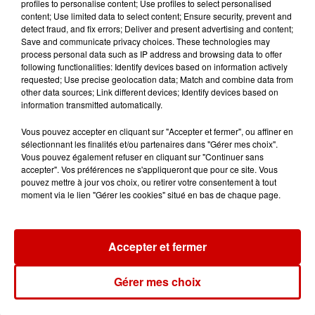
profiles to personalise content; Use profiles to select personalised
content; Use limited data to select content; Ensure security, prevent and
detect fraud, and fix errors; Deliver and present advertising and content;
Destination Vacances - Gagnez
Save and communicate privacy choices. These technologies may
votre séjour en famille au cœur
process personal data such as IP address and browsing data to offer
following functionalities: Identify devices based on information actively
de la...
requested; Use precise geolocation data; Match and combine data from
other data sources; Link different devices; Identify devices based on
information transmitted automatically.
Vous pouvez accepter en cliquant sur "Accepter et fermer", ou affiner en
sélectionnant les finalités et/ou partenaires dans "Gérer mes choix".
Podcasts
Vous pouvez également refuser en cliquant sur "Continuer sans
Voir plus
accepter". Vos préférences ne s'appliqueront que pour ce site. Vous
pouvez mettre à jour vos choix, ou retirer votre consentement à tout
moment via le lien "Gérer les cookies" situé en bas de chaque page.
Kelly Massol, figure
emblématique de
l'entrepreneuriat féminin
Accepter et fermer
Gérer mes choix
Aménager un school bus au
Canada et accueillir les bleus à