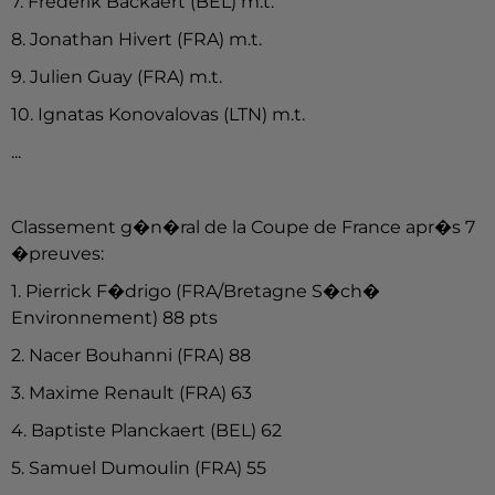
7. Frederik Backaert (BEL) m.t.
8. Jonathan Hivert (FRA) m.t.
9. Julien Guay (FRA) m.t.
10. Ignatas Konovalovas (LTN) m.t.
...
Classement g�n�ral de la Coupe de France apr�s 7
�preuves:
1. Pierrick F�drigo (FRA/Bretagne S�ch�
Environnement) 88 pts
2. Nacer Bouhanni (FRA) 88
3. Maxime Renault (FRA) 63
4. Baptiste Planckaert (BEL) 62
5. Samuel Dumoulin (FRA) 55