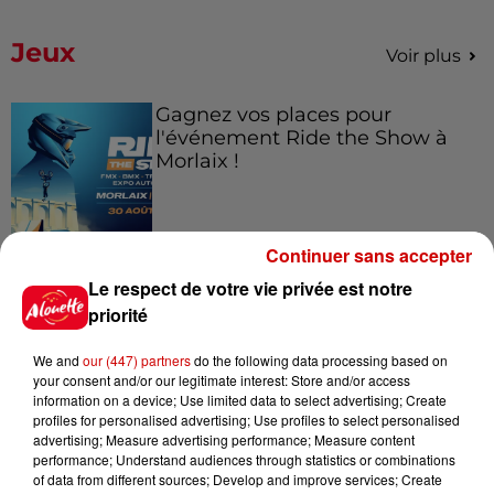
Jeux
Voir plus
Gagnez vos places pour
l'événement Ride the Show à
Morlaix !
Continuer sans accepter
Gagnez vos places pour le
festival Marché Gourmand 2026
Le respect de votre vie privée est notre
à Coulon !
priorité
We and
our (447) partners
do the following data processing based on
your consent and/or our legitimate interest: Store and/or access
information on a device; Use limited data to select advertising; Create
Le Duel - Gagnez vos entrées
profiles for personalised advertising; Use profiles to select personalised
pour le parc animalier de votre
advertising; Measure advertising performance; Measure content
choix !
performance; Understand audiences through statistics or combinations
of data from different sources; Develop and improve services; Create