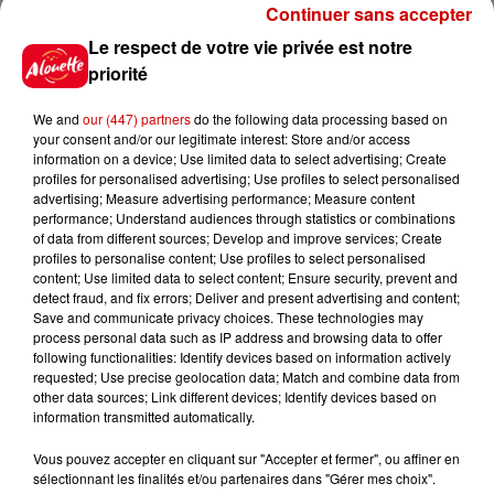
Continuer sans accepter
Le respect de votre vie privée est notre
Jeux
Voir plus
priorité
We and
our (447) partners
do the following data processing based on
Gagnez vos places pour le
your consent and/or our legitimate interest: Store and/or access
Festival du Roi Arthur 2026 !
information on a device; Use limited data to select advertising; Create
profiles for personalised advertising; Use profiles to select personalised
advertising; Measure advertising performance; Measure content
performance; Understand audiences through statistics or combinations
of data from different sources; Develop and improve services; Create
profiles to personalise content; Use profiles to select personalised
Gagnez vos entrées pour le
content; Use limited data to select content; Ensure security, prevent and
Musée du Sport Automobile au
detect fraud, and fix errors; Deliver and present advertising and content;
Save and communicate privacy choices. These technologies may
Mans !
process personal data such as IP address and browsing data to offer
following functionalities: Identify devices based on information actively
requested; Use precise geolocation data; Match and combine data from
other data sources; Link different devices; Identify devices based on
information transmitted automatically.
Alouette vous invite à
Futuroscope Xperiences !
Vous pouvez accepter en cliquant sur "Accepter et fermer", ou affiner en
sélectionnant les finalités et/ou partenaires dans "Gérer mes choix".