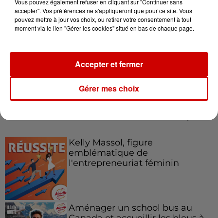
Vous pouvez également refuser en cliquant sur "Continuer sans
accepter". Vos préférences ne s'appliqueront que pour ce site. Vous
pouvez mettre à jour vos choix, ou retirer votre consentement à tout
moment via le lien "Gérer les cookies" situé en bas de chaque page.
Le Duel - Gagnez votre balade
en jet ski !
Accepter et fermer
Gérer mes choix
Podcasts
Voir plus
Kelly Massol, figure
emblématique de
l'entrepreneuriat féminin
Aménager un school bus au
Canada et accueillir les bleus à