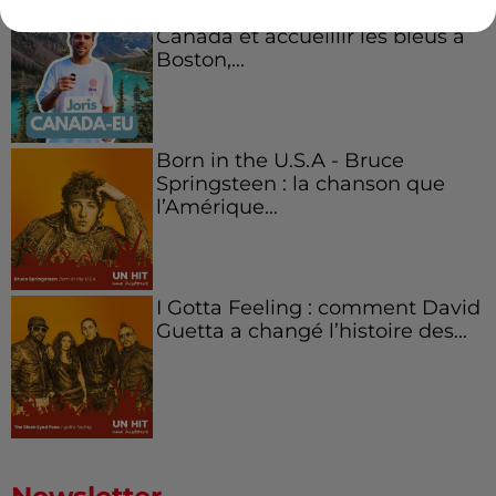
Aménager un school bus au
Canada et accueillir les bleus à
Boston,...
Born in the U.S.A - Bruce
Springsteen : la chanson que
l’Amérique...
I Gotta Feeling : comment David
Guetta a changé l’histoire des...