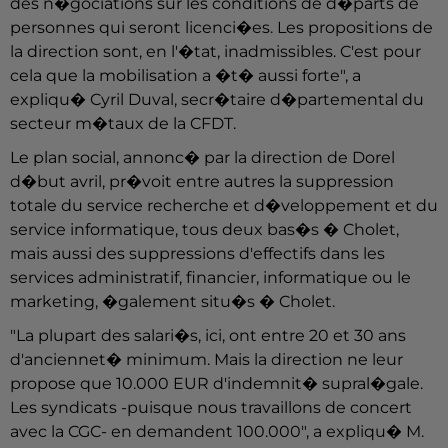
des n�gociations sur les conditions de d�parts de
personnes qui seront licenci�es. Les propositions de
la direction sont, en l'�tat, inadmissibles. C'est pour
cela que la mobilisation a �t� aussi forte", a
expliqu� Cyril Duval, secr�taire d�partemental du
secteur m�taux de la CFDT.
Le plan social, annonc� par la direction de Dorel
d�but avril, pr�voit entre autres la suppression
totale du service recherche et d�veloppement et du
service informatique, tous deux bas�s � Cholet,
mais aussi des suppressions d'effectifs dans les
services administratif, financier, informatique ou le
marketing, �galement situ�s � Cholet.
"La plupart des salari�s, ici, ont entre 20 et 30 ans
d'anciennet� minimum. Mais la direction ne leur
propose que 10.000 EUR d'indemnit� supral�gale.
Les syndicats -puisque nous travaillons de concert
avec la CGC- en demandent 100.000", a expliqu� M.