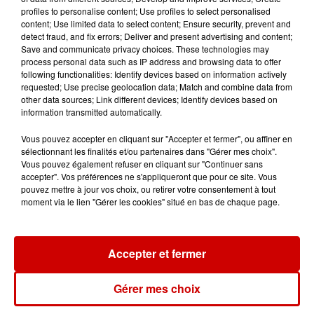
choix !
profiles to personalise content; Use profiles to select personalised
content; Use limited data to select content; Ensure security, prevent and
detect fraud, and fix errors; Deliver and present advertising and content;
Save and communicate privacy choices. These technologies may
process personal data such as IP address and browsing data to offer
Destination Vacances - Gagnez
following functionalities: Identify devices based on information actively
votre séjour en famille au cœur
requested; Use precise geolocation data; Match and combine data from
de la...
other data sources; Link different devices; Identify devices based on
information transmitted automatically.
Vous pouvez accepter en cliquant sur "Accepter et fermer", ou affiner en
sélectionnant les finalités et/ou partenaires dans "Gérer mes choix".
Vous pouvez également refuser en cliquant sur "Continuer sans
accepter". Vos préférences ne s'appliqueront que pour ce site. Vous
Podcasts
pouvez mettre à jour vos choix, ou retirer votre consentement à tout
Voir plus
moment via le lien "Gérer les cookies" situé en bas de chaque page.
Kelly Massol, figure
emblématique de
Accepter et fermer
l'entrepreneuriat féminin
Gérer mes choix