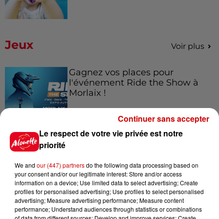
Jeux
Voir plus
Gagnez vos places pour
l'événement Ride the Show à
Morlaix !
Continuer sans accepter
Le respect de votre vie privée est notre
Gagnez vos places pour le
priorité
festival Marché Gourmand 2026
à Coulon !
We and
our (447) partners
do the following data processing based on
your consent and/or our legitimate interest: Store and/or access
information on a device; Use limited data to select advertising; Create
profiles for personalised advertising; Use profiles to select personalised
advertising; Measure advertising performance; Measure content
Le Duel - Gagnez vos entrées
performance; Understand audiences through statistics or combinations
pour le parc animalier de votre
of data from different sources; Develop and improve services; Create