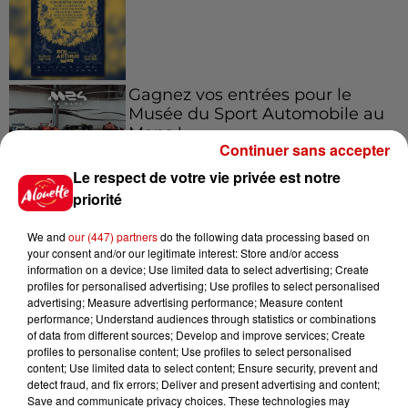
Gagnez vos entrées pour le
Musée du Sport Automobile au
Mans !
Continuer sans accepter
Le respect de votre vie privée est notre
priorité
Alouette vous invite à
Futuroscope Xperiences !
We and
our (447) partners
do the following data processing based on
your consent and/or our legitimate interest: Store and/or access
information on a device; Use limited data to select advertising; Create
profiles for personalised advertising; Use profiles to select personalised
advertising; Measure advertising performance; Measure content
performance; Understand audiences through statistics or combinations
of data from different sources; Develop and improve services; Create
Le Duel - Gagnez votre balade
profiles to personalise content; Use profiles to select personalised
en jet ski !
content; Use limited data to select content; Ensure security, prevent and
detect fraud, and fix errors; Deliver and present advertising and content;
Save and communicate privacy choices. These technologies may