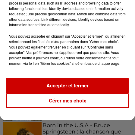
process personal data such as IP address and browsing data to offer
following functionalities: Identify devices based on information actively
requested; Use precise geolocation data; Match and combine data from
other data sources; Link different devices; Identify devices based on
information transmitted automatically.
Podcasts
Voir plus
Vous pouvez accepter en cliquant sur "Accepter et fermer", ou affiner en
sélectionnant les finalités et/ou partenaires dans "Gérer mes choix".
Kelly Massol, figure
Vous pouvez également refuser en cliquant sur "Continuer sans
emblématique de
accepter". Vos préférences ne s'appliqueront que pour ce site. Vous
l'entrepreneuriat féminin
pouvez mettre à jour vos choix, ou retirer votre consentement à tout
moment via le lien "Gérer les cookies" situé en bas de chaque page.
Aménager un school bus au
Accepter et fermer
Canada et accueillir les bleus à
Boston,...
Gérer mes choix
Born in the U.S.A - Bruce
Springsteen : la chanson que