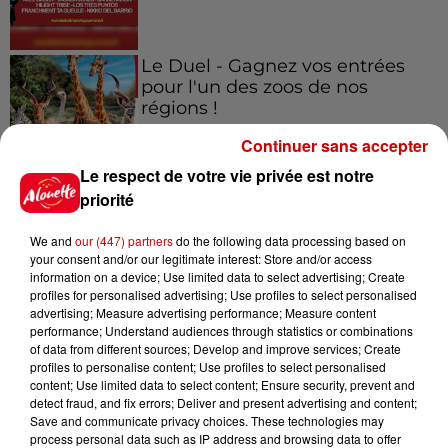
Le Duel - Gagnez vos entrées
pour l'un des zoos de nos
régions !
Continuer sans accepter
Le respect de votre vie privée est notre
priorité
Destination Vacances - Gagnez
votre séjour en famille au cœur
de la...
We and
our (447) partners
do the following data processing based on
your consent and/or our legitimate interest: Store and/or access
information on a device; Use limited data to select advertising; Create
profiles for personalised advertising; Use profiles to select personalised
advertising; Measure advertising performance; Measure content
performance; Understand audiences through statistics or combinations
Destination Vacances : inscrivez-
of data from different sources; Develop and improve services; Create
vous !
profiles to personalise content; Use profiles to select personalised
content; Use limited data to select content; Ensure security, prevent and
detect fraud, and fix errors; Deliver and present advertising and content;
Save and communicate privacy choices. These technologies may
process personal data such as IP address and browsing data to offer