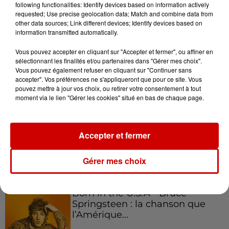
following functionalities: Identify devices based on information actively
requested; Use precise geolocation data; Match and combine data from
other data sources; Link different devices; Identify devices based on
Podcasts
Voir plus
information transmitted automatically.
Vous pouvez accepter en cliquant sur "Accepter et fermer", ou affiner en
Kelly Massol, figure
sélectionnant les finalités et/ou partenaires dans "Gérer mes choix".
emblématique de
Vous pouvez également refuser en cliquant sur "Continuer sans
l'entrepreneuriat féminin
accepter". Vos préférences ne s'appliqueront que pour ce site. Vous
pouvez mettre à jour vos choix, ou retirer votre consentement à tout
moment via le lien "Gérer les cookies" situé en bas de chaque page.
Aménager un school bus au
Accepter et fermer
Canada et accueillir les bleus à
Boston,...
Gérer mes choix
Born in the U.S.A - Bruce
Springsteen : la chanson que
l’Amérique...