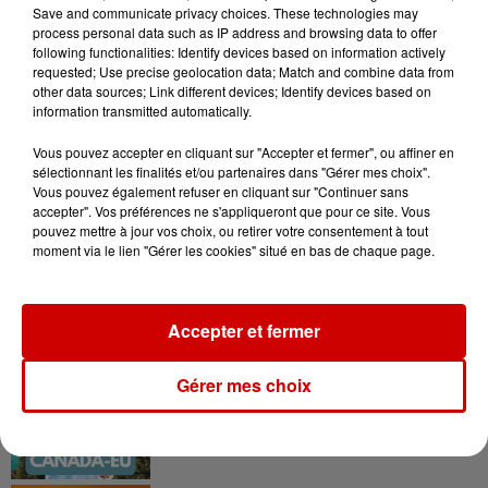
Save and communicate privacy choices. These technologies may
process personal data such as IP address and browsing data to offer
following functionalities: Identify devices based on information actively
requested; Use precise geolocation data; Match and combine data from
other data sources; Link different devices; Identify devices based on
information transmitted automatically.
Podcasts
Voir plus
Vous pouvez accepter en cliquant sur "Accepter et fermer", ou affiner en
sélectionnant les finalités et/ou partenaires dans "Gérer mes choix".
Vous pouvez également refuser en cliquant sur "Continuer sans
Kelly Massol, figure
accepter". Vos préférences ne s'appliqueront que pour ce site. Vous
emblématique de
pouvez mettre à jour vos choix, ou retirer votre consentement à tout
l'entrepreneuriat féminin
moment via le lien "Gérer les cookies" situé en bas de chaque page.
Accepter et fermer
Aménager un school bus au
Canada et accueillir les bleus à
Gérer mes choix
Boston,...