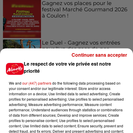
Gagnez vos places pour le
festival Marché Gourmand 2026
à Coulon !
Le Duel - Gagnez vos entrées
pour l'un des zoos de nos
Continuer sans accepter
régions !
Le respect de votre vie privée est notre
priorité
Destination Vacances - Gagnez
We and
our (447) partners
do the following data processing based on
votre séjour en famille au cœur
your consent and/or our legitimate interest: Store and/or access
information on a device; Use limited data to select advertising; Create
de la...
profiles for personalised advertising; Use profiles to select personalised
advertising; Measure advertising performance; Measure content
performance; Understand audiences through statistics or combinations
of data from different sources; Develop and improve services; Create
profiles to personalise content; Use profiles to select personalised
Destination Vacances : inscrivez-
content; Use limited data to select content; Ensure security, prevent and
vous !
detect fraud, and fix errors; Deliver and present advertising and content;