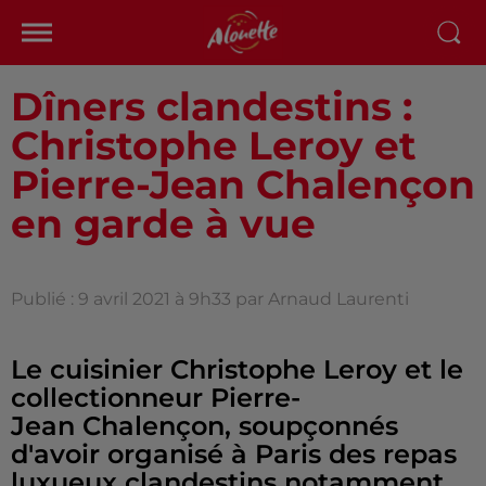
Dîners clandestins :
Christophe Leroy et
Pierre-Jean Chalençon
en garde à vue
Publié : 9 avril 2021 à 9h33 par Arnaud Laurenti
Le cuisinier Christophe Leroy et le
collectionneur Pierre-
Jean Chalençon, soupçonnés
d'avoir organisé à Paris des repas
luxueux clandestins notamment