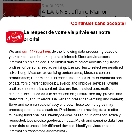
6 août 2026
À LA UNE : affaire Manon
Relandeau, musée cambriolé et
Continuer sans accepter
Amel Bent en...
Le respect de votre vie privée est notre
priorité
We and
our (447) partners
do the following data processing based on
Jeux
your consent and/or our legitimate interest: Store and/or access
Voir plus
information on a device; Use limited data to select advertising; Create
profiles for personalised advertising; Use profiles to select personalised
Gagnez vos places pour le
advertising; Measure advertising performance; Measure content
performance; Understand audiences through statistics or combinations
Festival du Roi Arthur 2026 !
of data from different sources; Develop and improve services; Create
profiles to personalise content; Use profiles to select personalised
content; Use limited data to select content; Ensure security, prevent and
detect fraud, and fix errors; Deliver and present advertising and content;
Save and communicate privacy choices. These technologies may
process personal data such as IP address and browsing data to offer
Gagnez vos entrées pour le
following functionalities: Identify devices based on information actively
Musée du Sport Automobile au
requested; Use precise geolocation data; Match and combine data from
Mans !
other data sources; Link different devices; Identify devices based on
information transmitted automatically.