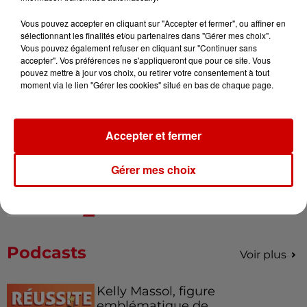
Vous pouvez accepter en cliquant sur "Accepter et fermer", ou affiner en
sélectionnant les finalités et/ou partenaires dans "Gérer mes choix".
Alouette vous invite à
Vous pouvez également refuser en cliquant sur "Continuer sans
Futuroscope Xperiences !
accepter". Vos préférences ne s'appliqueront que pour ce site. Vous
pouvez mettre à jour vos choix, ou retirer votre consentement à tout
moment via le lien "Gérer les cookies" situé en bas de chaque page.
Accepter et fermer
Le Duel - Gagnez votre balade
en jet ski !
Gérer mes choix
Podcasts
Voir plus
Kelly Massol, figure
emblématique de