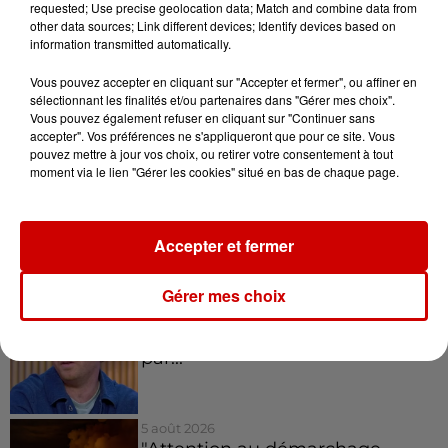
Je le salue.Vraiment.
pic.twitter.com/MxoMxupTz9
requested; Use precise geolocation data; Match and combine data from
other data sources; Link different devices; Identify devices based on
— Pierre Lescure (@pierrelescure)
March 19, 2020
information transmitted automatically.
(Avec AFP)
Vous pouvez accepter en cliquant sur "Accepter et fermer", ou affiner en
sélectionnant les finalités et/ou partenaires dans "Gérer mes choix".
Infos
Voir plus
Vous pouvez également refuser en cliquant sur "Continuer sans
accepter". Vos préférences ne s'appliqueront que pour ce site. Vous
pouvez mettre à jour vos choix, ou retirer votre consentement à tout
5 août 2026
moment via le lien "Gérer les cookies" situé en bas de chaque page.
Deux-Sèvres : grave accident
entre une voiture et un minibus
Accepter et fermer
Gérer mes choix
5 août 2026
Violences conjugales : le chef
Jean Imbert (Top Chef) rattrapé
par...
5 août 2026