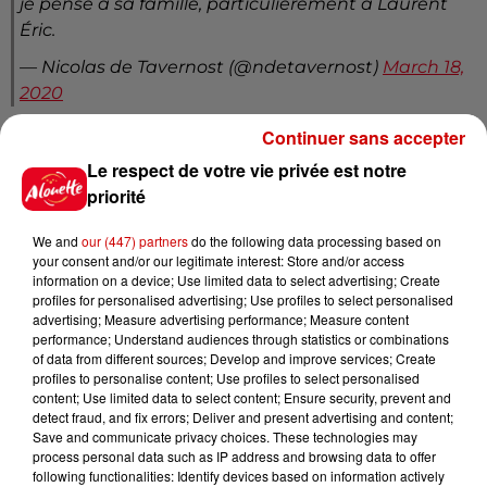
je pense à sa famille, particulièrement à Laurent
Éric.
— Nicolas de Tavernost (@ndetavernost)
March 18,
2020
Grande tristesse la mort de Patrick le Lay .. il avait -
Continuer sans accepter
avec Étienne Mougeotte- dirigé la chaîne à
Le respect de votre vie privée est notre
laquelle je suis attaché depuis le début..
@TF1
est
priorité
une grande maison , nous le lui devons . Un chef
intraitable mais juste . Adieu PLL.
We and
our (447) partners
do the following data processing based on
your consent and/or our legitimate interest: Store and/or access
— Jean-Pierre Foucault (@Foucault_JP)
March 18,
information on a device; Use limited data to select advertising; Create
2020
profiles for personalised advertising; Use profiles to select personalised
advertising; Measure advertising performance; Measure content
En 88,Francis Bouygues a confié TF1 privatisée à
performance; Understand audiences through statistics or combinations
of data from different sources; Develop and improve services; Create
Patrick Le Lay,son meilleur bâtisseur.
profiles to personalise content; Use profiles to select personalised
En 20 ans,avec Mougeotte, Patrick a fait de TF1 la
content; Use limited data to select content; Ensure security, prevent and
première chaîne d’Europe.Respect.
detect fraud, and fix errors; Deliver and present advertising and content;
Save and communicate privacy choices. These technologies may
On a souvent été en concurrence et rudement.Mais
process personal data such as IP address and browsing data to offer
Patrick savait négocier et conclure.
following functionalities: Identify devices based on information actively