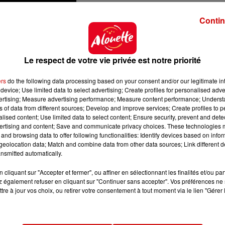
Contin
Le respect de votre vie privée est notre priorité
ers
do the following data processing based on your consent and/or our legitimate int
device; Use limited data to select advertising; Create profiles for personalised adver
vertising; Measure advertising performance; Measure content performance; Unders
ns of data from different sources; Develop and improve services; Create profiles to 
alised content; Use limited data to select content; Ensure security, prevent and detect
ertising and content; Save and communicate privacy choices. These technologies
and browsing data to offer following functionalities: Identify devices based on infor
eolocation data; Match and combine data from other data sources; Link different de
nsmitted automatically.
cliquant sur "Accepter et fermer", ou affiner en sélectionnant les finalités et/ou pa
 également refuser en cliquant sur "Continuer sans accepter". Vos préférences ne 
tre à jour vos choix, ou retirer votre consentement à tout moment via le lien "Gérer 