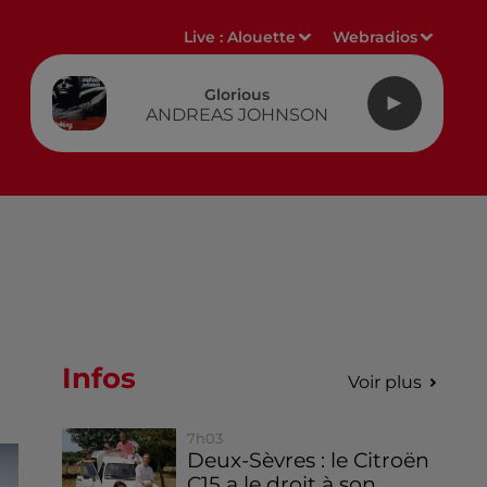
Live :
Alouette
Webradios
Glorious
ANDREAS JOHNSON
Infos
Voir plus
7h03
Deux-Sèvres : le Citroën
C15 a le droit à son