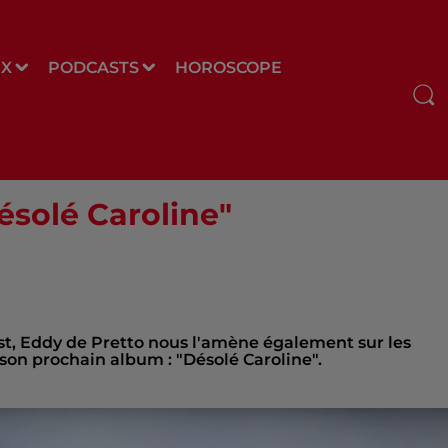
UX
PODCASTS
HOROSCOPE
ésolé Caroline"
est, Eddy de Pretto nous l'amène également sur les
 son prochain album : "Désolé Caroline".