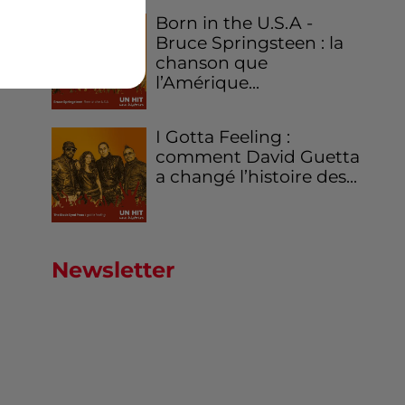
Born in the U.S.A -
Bruce Springsteen : la
chanson que
l’Amérique...
I Gotta Feeling :
comment David Guetta
a changé l’histoire des...
Newsletter