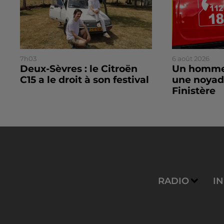
7h03
6 août 2026
Deux-Sèvres : le Citroën
Un homme
C15 a le droit à son festival
une noyad
Finistère
RADIO
I