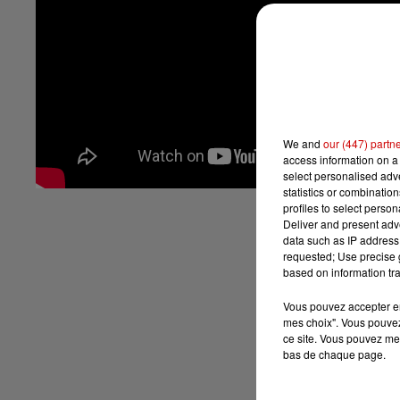
We and
our (447) partn
access information on a 
select personalised ad
statistics or combinatio
profiles to select person
Deliver and present adv
data such as IP address 
requested; Use precise g
based on information tra
Vous pouvez accepter en 
mes choix". Vous pouvez
ce site. Vous pouvez met
bas de chaque page.