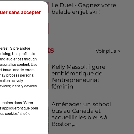
Le Duel - Gagnez votre
balade en jet ski !
uer sans accepter
Podcasts
erest: Store and/or
Voir plus
tising; Use profiles to
tand audiences through
personalise content; Use
Kelly Massol, figure
 fraud, and fix errors;
emblématique de
 may process personal
l'entrepreneuriat
mation actively
féminin
vices; Identify devices
rtenaires dans "Gérer
Aménager un school
s'appliqueront que pour
bus au Canada et
les cookies" situé en
accueillir les bleus à
Boston,...