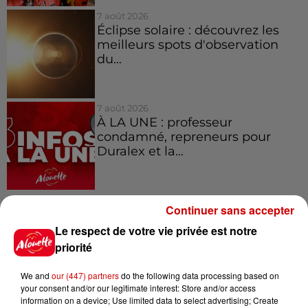
7 août 2026
Éclipse solaire : découvrez les
meilleurs spots d'observation
du...
7 août 2026
À LA UNE : professeur
condamné, repreneurs pour
Duralex et la...
Continuer sans accepter
Jeux
Voir plus
Le respect de votre vie privée est notre
priorité
Le Duel - Gagnez vos entrées
We and
our (447) partners
do the following data processing based on
pour l'un des zoos de nos
your consent and/or our legitimate interest: Store and/or access
régions !
information on a device; Use limited data to select advertising; Create