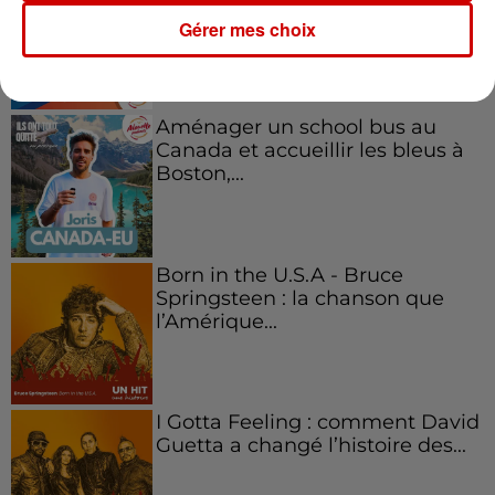
emblématique de
l'entrepreneuriat féminin
Gérer mes choix
Aménager un school bus au
Canada et accueillir les bleus à
Boston,...
Born in the U.S.A - Bruce
Springsteen : la chanson que
l’Amérique...
I Gotta Feeling : comment David
Guetta a changé l’histoire des...