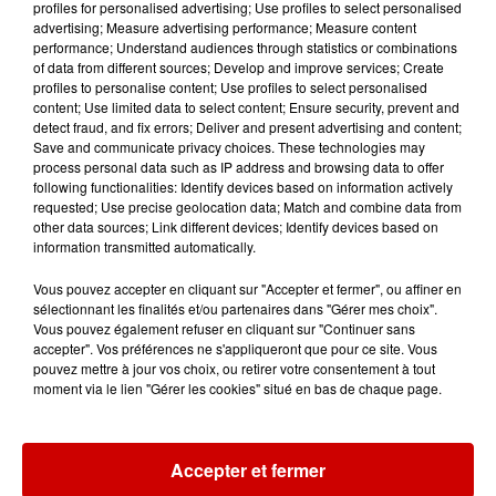
profiles for personalised advertising; Use profiles to select personalised
advertising; Measure advertising performance; Measure content
performance; Understand audiences through statistics or combinations
of data from different sources; Develop and improve services; Create
Destination Vacances - Gagnez
profiles to personalise content; Use profiles to select personalised
votre séjour en famille au cœur
content; Use limited data to select content; Ensure security, prevent and
de la...
detect fraud, and fix errors; Deliver and present advertising and content;
Save and communicate privacy choices. These technologies may
process personal data such as IP address and browsing data to offer
following functionalities: Identify devices based on information actively
requested; Use precise geolocation data; Match and combine data from
Destination Vacances : inscrivez-
other data sources; Link different devices; Identify devices based on
information transmitted automatically.
vous !
Vous pouvez accepter en cliquant sur "Accepter et fermer", ou affiner en
sélectionnant les finalités et/ou partenaires dans "Gérer mes choix".
Vous pouvez également refuser en cliquant sur "Continuer sans
accepter". Vos préférences ne s'appliqueront que pour ce site. Vous
pouvez mettre à jour vos choix, ou retirer votre consentement à tout
moment via le lien "Gérer les cookies" situé en bas de chaque page.
Podcasts
Voir plus
Accepter et fermer
Kelly Massol, figure