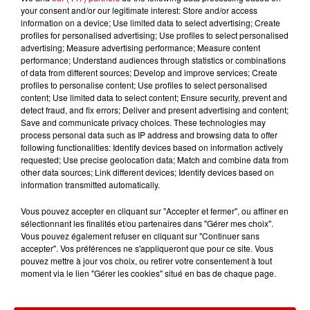
Podcasts
your consent and/or our legitimate interest: Store and/or access
Voir plus
information on a device; Use limited data to select advertising; Create
profiles for personalised advertising; Use profiles to select personalised
advertising; Measure advertising performance; Measure content
Kelly Massol, figure
performance; Understand audiences through statistics or combinations
emblématique de
of data from different sources; Develop and improve services; Create
l'entrepreneuriat féminin
profiles to personalise content; Use profiles to select personalised
content; Use limited data to select content; Ensure security, prevent and
detect fraud, and fix errors; Deliver and present advertising and content;
Save and communicate privacy choices. These technologies may
process personal data such as IP address and browsing data to offer
Aménager un school bus au
following functionalities: Identify devices based on information actively
Canada et accueillir les bleus à
requested; Use precise geolocation data; Match and combine data from
Boston,...
other data sources; Link different devices; Identify devices based on
information transmitted automatically.
Vous pouvez accepter en cliquant sur "Accepter et fermer", ou affiner en
sélectionnant les finalités et/ou partenaires dans "Gérer mes choix".
Born in the U.S.A - Bruce
Vous pouvez également refuser en cliquant sur "Continuer sans
Springsteen : la chanson que
accepter". Vos préférences ne s'appliqueront que pour ce site. Vous
pouvez mettre à jour vos choix, ou retirer votre consentement à tout
l’Amérique...
moment via le lien "Gérer les cookies" situé en bas de chaque page.