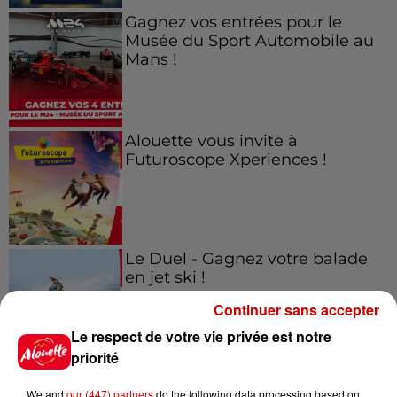
Gagnez vos entrées pour le
Musée du Sport Automobile au
Mans !
Alouette vous invite à
Futuroscope Xperiences !
Le Duel - Gagnez votre balade
en jet ski !
Continuer sans accepter
Le respect de votre vie privée est notre
priorité
We and
our (447) partners
do the following data processing based on