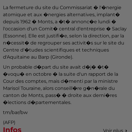
La fermeture du site du Commissariat � l'�nergie
atomique et aux �nergies alternatives, implant�
depuis 1962 � Monts, a �t� annonc�e lundi �
l'occasion d'un Comit� central d'entreprise � Saclay
(Essonne). Elle est justifi�e, selon la direction, par la
n�cessit� de regrouper ses activit�s sur le site du
Centre d'�tudes scientifiques et techniques
d'Aquitaine au Barp (Gironde).
Un probable d�part du site avait d�j� �t�
�voqu� en octobre � la suite d'un rapport de la
Cour des comptes, mais d�menti par la ministre
Marisol Touraine, alors conseill�re g�n�rale du
canton de Monts, pass� � droite aux derni�res
�lections d�partementales.
tm/bar/bw
(AFP)
Infos
Voir plus