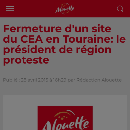
Fermeture d'un site
du CEA en Touraine: le
président de région
proteste
Publié : 28 avril 2015 à 16h29 par Rédaction Alouette