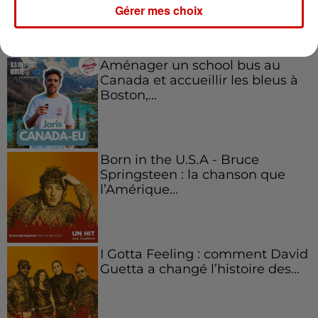
Gérer mes choix
Aménager un school bus au
Canada et accueillir les bleus à
Boston,...
Born in the U.S.A - Bruce
Springsteen : la chanson que
l’Amérique...
I Gotta Feeling : comment David
Guetta a changé l’histoire des...