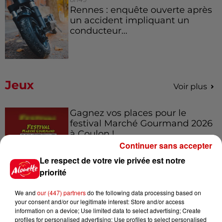
Rennes : enquête ouverte après
un accident impliquant un
conducteur...
Jeux
Voir plus
Gagnez vos places pour le
festival Marché Gourmand 2026
à Coulon !
Continuer sans accepter
Le respect de votre vie privée est notre
priorité
Le Duel - Gagnez vos entrées
pour l'un des zoos de nos
We and
our (447) partners
do the following data processing based on
régions !
your consent and/or our legitimate interest: Store and/or access
information on a device; Use limited data to select advertising; Create
profiles for personalised advertising; Use profiles to select personalised