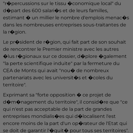
"r�percussions sur le tissu �conomique local" du
d�part des 600 salari�s et de leurs familles,
estimant � un millier le nombre d'emplois menac�s
dans les nombreuses entreprises sous-traitantes de
la r�gion.
Le pr�sident de r�gion, qui fait part de son souhait
de rencontrer le Premier ministre avec les autres
�lus r�gionaux sur ce dossier, d�plore �galement
"la perte scientifique induite" par la fermeture du
CEA de Monts qui avait "nou� de nombreux
partenariats avec les universit�s et �coles du
territoire".
Exprimant sa "forte opposition � ce projet de
d�m�nagement du territoire", il consid�re que "ce
qui n'est pas acceptable de la part de grandes
entreprises mondialis�es qui d�localisent l'est
encore moins de la part d'un op�rateur de l'Etat qui
se doit de garantir l'�quit� pour tous ses territoires".