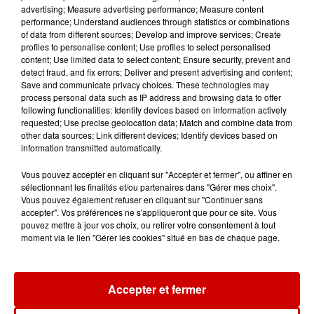
advertising; Measure advertising performance; Measure content
performance; Understand audiences through statistics or combinations
Destination Vacances - Gagnez
of data from different sources; Develop and improve services; Create
votre séjour en famille au cœur
profiles to personalise content; Use profiles to select personalised
content; Use limited data to select content; Ensure security, prevent and
de la...
detect fraud, and fix errors; Deliver and present advertising and content;
Save and communicate privacy choices. These technologies may
process personal data such as IP address and browsing data to offer
following functionalities: Identify devices based on information actively
requested; Use precise geolocation data; Match and combine data from
Destination Vacances : inscrivez-
other data sources; Link different devices; Identify devices based on
vous !
information transmitted automatically.
Vous pouvez accepter en cliquant sur "Accepter et fermer", ou affiner en
sélectionnant les finalités et/ou partenaires dans "Gérer mes choix".
Vous pouvez également refuser en cliquant sur "Continuer sans
accepter". Vos préférences ne s'appliqueront que pour ce site. Vous
pouvez mettre à jour vos choix, ou retirer votre consentement à tout
moment via le lien "Gérer les cookies" situé en bas de chaque page.
Podcasts
Voir plus
Kelly Massol, figure
Accepter et fermer
emblématique de
l'entrepreneuriat féminin