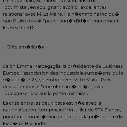
Le lendemain, M. Padoan s'est lui aussi dit
"optimiste", en soulignant avoir d'"excellentes
relations" avec M. Le Maire. Il a n�anmoins indiqu�
que l'Italie n'avait "pas chang� d'id�e" concernant
les 51% de STX.
- 'Offre am�lior�e' -
Selon Emma Marcegaglia, la pr�sidente de Business
Europe, l'association des industriels europ�ens, qui a
d�jeun� le 2 septembre avec M. Le Maire, Paris
devrait proposer "une offre am�lior�e", avec
"quelque chose sur la partie militaire".
La crise entre les deux pays est n�e avec la
nationalisation "temporaire" fin juillet de STX France,
pourtant promis � Fincantieri sous la pr�sidence de
Fran�ois Hollande.