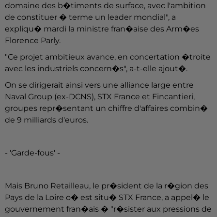
domaine des b�timents de surface, avec l'ambition
de constituer � terme un leader mondial", a
expliqu� mardi la ministre fran�aise des Arm�es
Florence Parly.
"Ce projet ambitieux avance, en concertation �troite
avec les industriels concern�s", a-t-elle ajout�.
On se dirigerait ainsi vers une alliance large entre
Naval Group (ex-DCNS), STX France et Fincantieri,
groupes repr�sentant un chiffre d'affaires combin�
de 9 milliards d'euros.
- 'Garde-fous' -
Mais Bruno Retailleau, le pr�sident de la r�gion des
Pays de la Loire o� est situ� STX France, a appel� le
gouvernement fran�ais � "r�sister aux pressions de