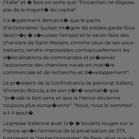
l'Italie" et � faire en sorte que "Fincantieri ne dispose
pas de la majorit� du capital".
Il a �galement demand� que le pacte
d'actionnaires "puisse int�grer de solides garde-fous
destin�s � s�curiser l'emploi et le savoir-faire des
chantiers de Saint-Nazaire, comme ceux de ses sous-
traitants, rendre impossibles contractuellement les
d�localisations de commandes et pr�server
l'autonomie des chantiers navals en mati�re
commerciale et de recherche et d�veloppement".
Le pr�sident de la Confindustria (le patronat italien),
Vincenzo Boccia, a de son c�t� souhait� que
"pr�vale le bon sens et que la France devienne
toujours plus europ�enne". "Nous, nous le sommes",
a-t-il ajout�.
La presse italienne avait tir� � boulets rouges sur la
France apr�s l'annonce de la privatisation de STX,
fustigeant le "protectionnisme" de Paris, alors que de