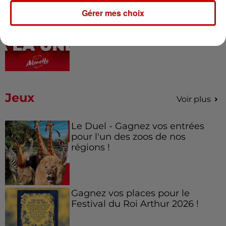
11h51
Gérer mes choix
À LA UNE : professeur
condamné, repreneurs pour
Duralex et la...
Jeux
Voir plus
Le Duel - Gagnez vos entrées
pour l'un des zoos de nos
régions !
Gagnez vos places pour le
Festival du Roi Arthur 2026 !