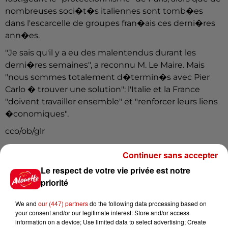
nombreuses soci�t�s italiennes sont tomb�es
dans l'escarcelle de groupes fran�ais ces derni�res
ann�es.
"Je sais qu'il y a eu des malentendus durant les
derni�res semaines", a reconnu M. Le Maire. Mais
"nous sommes totalement d�termin�s avec Pier
Carlo � trouver une solution": l'Italie et la France
"doivent travailler ensemble" et "renforcer leurs liens
�conomiques".
cco/ob/glr
Continuer sans accepter
Le respect de votre vie privée est notre
priorité
We and
our (447) partners
do the following data processing based on
your consent and/or our legitimate interest: Store and/or access
(AFP)
information on a device; Use limited data to select advertising; Create