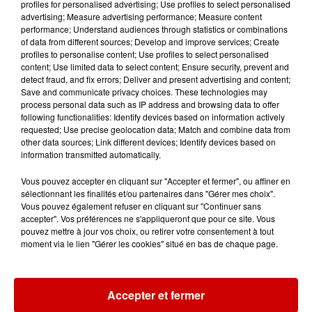
profiles for personalised advertising; Use profiles to select personalised
Infos
Voir plus
advertising; Measure advertising performance; Measure content
performance; Understand audiences through statistics or combinations
of data from different sources; Develop and improve services; Create
17h06
profiles to personalise content; Use profiles to select personalised
Pape Léon XIV en France : quel
content; Use limited data to select content; Ensure security, prevent and
est son programme ?
detect fraud, and fix errors; Deliver and present advertising and content;
Save and communicate privacy choices. These technologies may
process personal data such as IP address and browsing data to offer
following functionalities: Identify devices based on information actively
requested; Use precise geolocation data; Match and combine data from
15h54
other data sources; Link different devices; Identify devices based on
Limoges : un bébé d'un mois
information transmitted automatically.
blessé dans un incendie, un
Vous pouvez accepter en cliquant sur "Accepter et fermer", ou affiner en
appartement...
sélectionnant les finalités et/ou partenaires dans "Gérer mes choix".
Vous pouvez également refuser en cliquant sur "Continuer sans
accepter". Vos préférences ne s'appliqueront que pour ce site. Vous
pouvez mettre à jour vos choix, ou retirer votre consentement à tout
15h02
moment via le lien "Gérer les cookies" situé en bas de chaque page.
Éclipse solaire : découvrez les
meilleurs spots d'observation
du...
Accepter et fermer