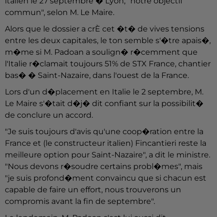
italien le 27 septembre � Lyon, "notre objectif
commun", selon M. Le Maire.
Alors que le dossier a crÈ cet �t� de vives tensions
entre les deux capitales, le ton semble s'�tre apais�,
m�me si M. Padoan a soulign� r�cemment que
l'Italie r�clamait toujours 51% de STX France, chantier
bas� � Saint-Nazaire, dans l'ouest de la France.
Lors d'un d�placement en Italie le 2 septembre, M.
Le Maire s'�tait d�j� dit confiant sur la possibilit�
de conclure un accord.
"Je suis toujours d'avis qu'une coop�ration entre la
France et (le constructeur italien) Fincantieri reste la
meilleure option pour Saint-Nazaire", a dit le ministre.
"Nous devons r�soudre certains probl�mes", mais
"je suis profond�ment convaincu que si chacun est
capable de faire un effort, nous trouverons un
compromis avant la fin de septembre".