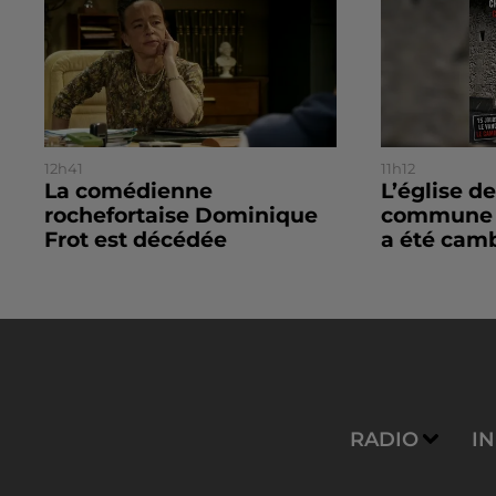
12h41
11h12
La comédienne
L’église de
rochefortaise Dominique
commune d
Frot est décédée
a été camb
RADIO
I