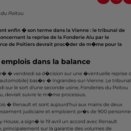
s du Poitou
nt enfin � son terme dans la Vienne : le tribunal de
cernant la reprise de la Fonderie Alu par le
erce de Poitiers devrait proc�der de m�me pour la
 emplois dans la balance
r� � vendredi sa d�cision sur une �ventuelle reprise 
ce automobile) bas�e � Ingrandes-sur-Vienne. Le tribunal
i sur le sort d'une seconde usine, Fonderies du Poitou
lu, devrait suivre le m�me processus.
fois � Renault et sont aujourd'hui aux mains de deux
ressement judiciaire et emploient pr�s de 900 personne
ty House, a sign� le 19 avril un accord avec Renault
e, principalement sur la garantie des volumes de