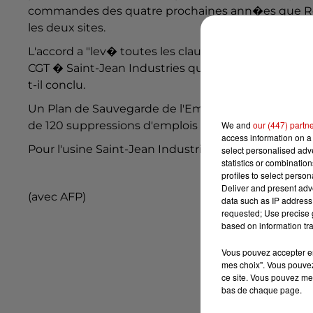
commandes des quatre prochaines ann�es que Ren
les deux sites.
L'accord a "lev� toutes les clauses suspensives" 
CGT � Saint-Jean Industries qui s'est dit "soulag'. 
t-il conclu.
Un Plan de Sauvegarde de l'Emploi (PSE) doit �tre
We and
our (447) partn
de 120 suppressions d'emplois dans les deux usine
access information on a 
Pour l'usine Saint-Jean Industries, cela repr�sentera
select personalised ad
statistics or combinatio
profiles to select person
Deliver and present adv
(avec AFP)
data such as IP address 
requested; Use precise g
based on information tra
Vous pouvez accepter en 
mes choix". Vous pouvez
ce site. Vous pouvez met
bas de chaque page.