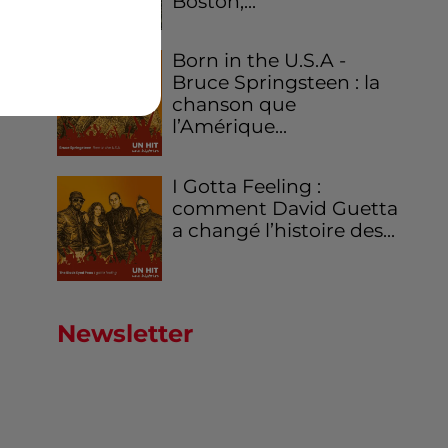
Boston,...
Born in the U.S.A -
Bruce Springsteen : la
chanson que
l’Amérique...
I Gotta Feeling :
comment David Guetta
a changé l’histoire des...
Newsletter