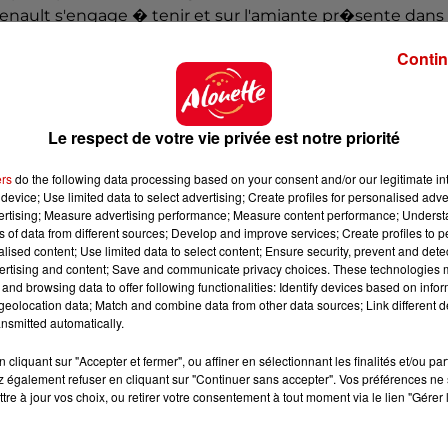
ault s'engage � tenir et sur l'amiante pr�sente dans
Contin
a indiqu� � l'AFP Jean-Philippe Juin, d�l�gu� syndical
"Maintenant il faut que Liberty tienne ses engagements", 
Le respect de votre vie privée est notre priorité
 valid� d�s la semaine prochaine. Il pr�voit un peu plu
ers
do the following data processing based on your consent and/or our legitimate int
s, d'apr�s une source syndicale interrog�e samedi.
device; Use limited data to select advertising; Create profiles for personalised adver
it 37 d�parts volontaires sur 331 salari�s, selon M. Juin.
vertising; Measure advertising performance; Measure content performance; Unders
ns of data from different sources; Develop and improve services; Create profiles to 
alised content; Use limited data to select content; Ensure security, prevent and detect
ertising and content; Save and communicate privacy choices. These technologies
and browsing data to offer following functionalities: Identify devices based on infor
eolocation data; Match and combine data from other data sources; Link different de
nsmitted automatically.
cliquant sur "Accepter et fermer", ou affiner en sélectionnant les finalités et/ou pa
 également refuser en cliquant sur "Continuer sans accepter". Vos préférences ne 
tre à jour vos choix, ou retirer votre consentement à tout moment via le lien "Gérer 