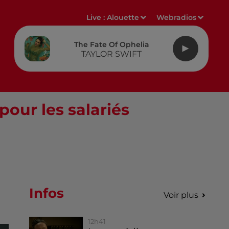
Live :
Alouette
Webradios
The Fate Of Ophelia
TAYLOR SWIFT
pour les salariés
Infos
Voir plus
12h41