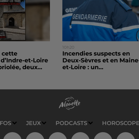
10h20
 cette
Incendies suspects en
’Indre-et-Loire
Deux-Sèvres et en Maine
riolée, deux...
et-Loire : un...
NFOS
JEUX
PODCASTS
HOROSCOP