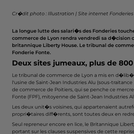
Cr�dit photo : Illustration | Site internet Fonderie
La longue lutte des salari�s des Fonderies touche
commerce de Lyon rendra vendredi sa d�cision con
britannique Liberty House. Le tribunal de comm
Fonderie Fonte.
Deux sites jumeaux, plus de 800
Le tribunal de commerce de Lyon a mis en d�lib�
l'usine de Saint-Jean Industries Alu (sous-traitan
de commerce de Poitiers, qui se penche ce mercred
Fonte (FPF), mitoyenne de Saint-Jean Industries A
Les deux unit�s voisines, qui appartenaient autre
propri�taires diff�rents, sont toutes deux en red
Seul repreneur encore en lice, le Britannique Liber
portant sur les clauses suspensives de cette repris