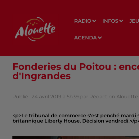
RADIO
INFOS
JE
AGENDA
Fonderies du Poitou : enco
d'Ingrandes
Publié : 24 avril 2019 à 5h39 par Rédaction Alouette
<p>Le tribunal de commerce s'est penché mardi sur