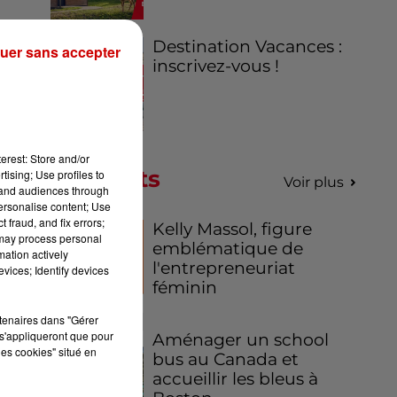
Destination Vacances :
uer sans accepter
inscrivez-vous !
a-
s
erest: Store and/or
Podcasts
tising; Use profiles to
Voir plus
tand audiences through
personalise content; Use
 fraud, and fix errors;
Kelly Massol, figure
 may process personal
emblématique de
mation actively
l'entrepreneuriat
vices; Identify devices
féminin
rtenaires dans "Gérer
s'appliqueront que pour
Aménager un school
les cookies" situé en
bus au Canada et
accueillir les bleus à