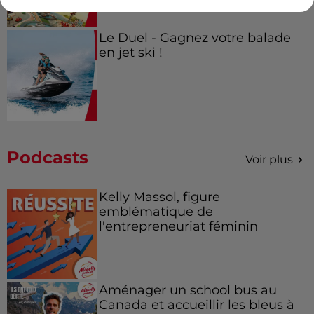
Le Duel - Gagnez votre balade
en jet ski !
Podcasts
Voir plus
Kelly Massol, figure
emblématique de
l'entrepreneuriat féminin
Aménager un school bus au
Canada et accueillir les bleus à