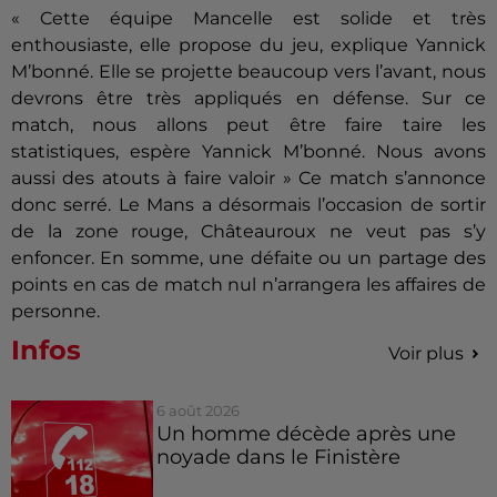
« Cette équipe Mancelle est
solide et
très
enthousiaste, elle propose du jeu, explique Yannick
M’
bonné
.
Elle se projette beaucoup vers l’avant, nous
devrons être très appliqués en défense.
Sur ce
match, nous allons
peut être
faire taire les
statistiques,
espère
Yannick M’
bonné
.
Nous avons
aussi des atouts à faire
valoir »
Ce match
s’annonce
donc serré.
Le Mans a désormais l’occasion de sortir
de la zone rouge, Châteauroux ne veut pas s’y
enfoncer.
En somme, une défaite ou un partage des
points en cas de match nul n’arrangera les affaires de
personne.
Infos
Voir plus
6 août 2026
Un homme décède après une
noyade dans le Finistère