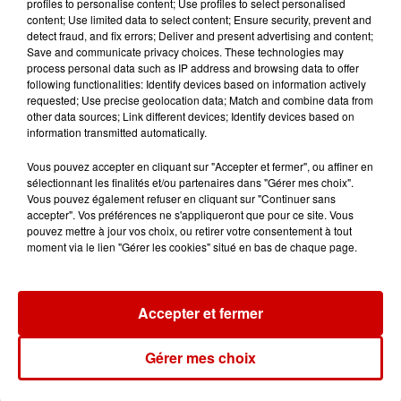
profiles to personalise content; Use profiles to select personalised
content; Use limited data to select content; Ensure security, prevent and
detect fraud, and fix errors; Deliver and present advertising and content;
Jeux
Voir plus
Save and communicate privacy choices. These technologies may
process personal data such as IP address and browsing data to offer
following functionalities: Identify devices based on information actively
Gagnez vos places pour le
requested; Use precise geolocation data; Match and combine data from
Festival du Roi Arthur 2026 !
other data sources; Link different devices; Identify devices based on
information transmitted automatically.
Vous pouvez accepter en cliquant sur "Accepter et fermer", ou affiner en
sélectionnant les finalités et/ou partenaires dans "Gérer mes choix".
Vous pouvez également refuser en cliquant sur "Continuer sans
Gagnez vos entrées pour le
accepter". Vos préférences ne s'appliqueront que pour ce site. Vous
Musée du Sport Automobile au
pouvez mettre à jour vos choix, ou retirer votre consentement à tout
Mans !
moment via le lien "Gérer les cookies" situé en bas de chaque page.
Accepter et fermer
Alouette vous invite à
Futuroscope Xperiences !
Gérer mes choix