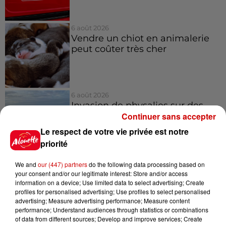
6 août 2026
Vendre un chiot en animalerie
peut coûter très cher
6 août 2026
Invasion de physalies sur des
Continuer sans accepter
plages du Sud-Ouest
Le respect de votre vie privée est notre
priorité
6 août 2026
We and
our (447) partners
do the following data processing based on
À LA UNE : affaire Manon
your consent and/or our legitimate interest: Store and/or access
Relandeau, musée cambriolé et
information on a device; Use limited data to select advertising; Create
profiles for personalised advertising; Use profiles to select personalised
Amel Bent en...
advertising; Measure advertising performance; Measure content
performance; Understand audiences through statistics or combinations
of data from different sources; Develop and improve services; Create