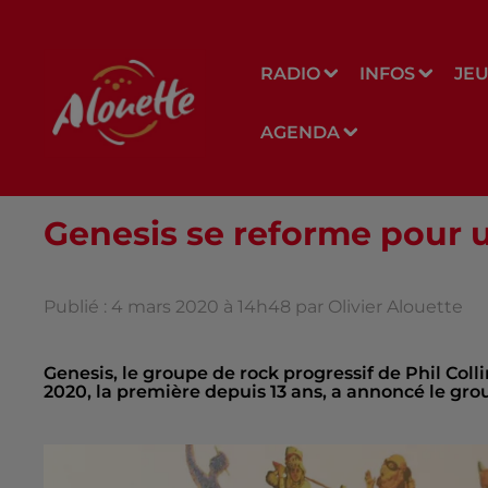
RADIO
INFOS
JE
AGENDA
Genesis se reforme pour 
Publié : 4 mars 2020 à 14h48 par Olivier Alouette
Genesis, le groupe de rock progressif de Phil Col
2020, la première depuis 13 ans, a annoncé le gro