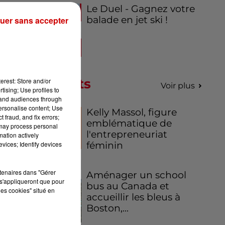
Le Duel - Gagnez votre
balade en jet ski !
uer sans accepter
Podcasts
erest: Store and/or
Voir plus
tising; Use profiles to
tand audiences through
personalise content; Use
Kelly Massol, figure
 fraud, and fix errors;
emblématique de
 may process personal
l'entrepreneuriat
mation actively
féminin
vices; Identify devices
rtenaires dans "Gérer
Aménager un school
s'appliqueront que pour
bus au Canada et
les cookies" situé en
accueillir les bleus à
Boston,...