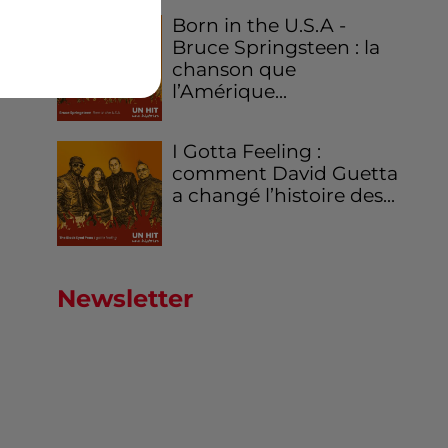
Born in the U.S.A -
Bruce Springsteen : la
chanson que
l’Amérique...
I Gotta Feeling :
comment David Guetta
a changé l’histoire des...
Newsletter