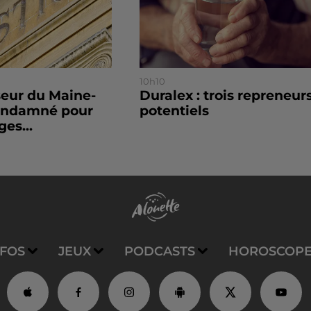
10h10
seur du Maine-
Duralex : trois repreneur
condamné pour
potentiels
es...
NFOS
JEUX
PODCASTS
HOROSCOP