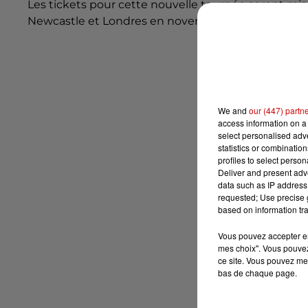
Les tickets pour cette nouvelle tournée seront mis
Newcastle et Londres en novembre, Leeds, Birmi
We and
our (447) partn
access information on a 
select personalised ad
statistics or combinatio
profiles to select person
Deliver and present adv
data such as IP address 
requested; Use precise g
based on information tra
Vous pouvez accepter en 
mes choix". Vous pouvez
ce site. Vous pouvez met
bas de chaque page.