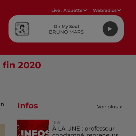
Live :
Alouette
Webradios
On My Soul
BRUNO MARS
 fin 2020
Infos
in
Voir plus
11h51
À LA UNE : professeur
condamné, repreneurs