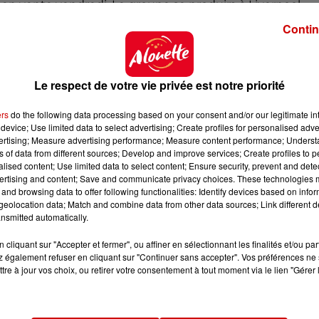
 en vente vendredi. Le groupe se produira à Liverpool,
ngham, Manchester et Glasgow en décembre.
Contin
Le respect de votre vie privée est notre priorité
ers
do the following data processing based on your consent and/or our legitimate int
device; Use limited data to select advertising; Create profiles for personalised adver
vertising; Measure advertising performance; Measure content performance; Unders
ns of data from different sources; Develop and improve services; Create profiles to 
alised content; Use limited data to select content; Ensure security, prevent and detect
ertising and content; Save and communicate privacy choices. These technologies
and browsing data to offer following functionalities: Identify devices based on infor
eolocation data; Match and combine data from other data sources; Link different de
nsmitted automatically.
cliquant sur "Accepter et fermer", ou affiner en sélectionnant les finalités et/ou pa
 également refuser en cliquant sur "Continuer sans accepter". Vos préférences ne 
tre à jour vos choix, ou retirer votre consentement à tout moment via le lien "Gérer 