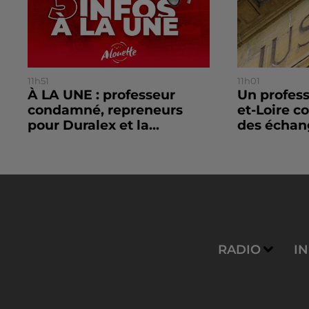
11h51
11h01
À LA UNE : professeur
Un profes
condamné, repreneurs
et-Loire 
pour Duralex et la...
des échang
RADIO
I