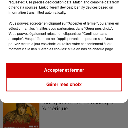
requested; Use precise geolocation data; Match and combine data from
Podcasts
Voir plus
other data sources; Link different devices; Identify devices based on
information transmitted automatically.
Kelly Massol, figure
Vous pouvez accepter en cliquant sur "Accepter et fermer", ou affiner en
emblématique de
sélectionnant les finalités et/ou partenaires dans "Gérer mes choix".
l'entrepreneuriat féminin
Vous pouvez également refuser en cliquant sur "Continuer sans
accepter". Vos préférences ne s'appliqueront que pour ce site. Vous
pouvez mettre à jour vos choix, ou retirer votre consentement à tout
moment via le lien "Gérer les cookies" situé en bas de chaque page.
Aménager un school bus au
Canada et accueillir les bleus à
Accepter et fermer
Boston,...
Gérer mes choix
Born in the U.S.A - Bruce
Springsteen : la chanson que
l’Amérique...