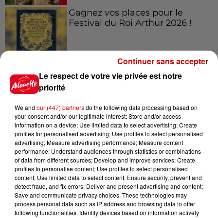
Gagnez vos places pour le
Festival du Roi Arthur 2026 !
Continuer sans accepter
Le respect de votre vie privée est notre
Gagnez vos entrées pour le
priorité
Musée du Sport Automobile au
Mans !
We and
our (447) partners
do the following data processing based on
your consent and/or our legitimate interest: Store and/or access
information on a device; Use limited data to select advertising; Create
profiles for personalised advertising; Use profiles to select personalised
Destination Vacances - Gagnez
advertising; Measure advertising performance; Measure content
performance; Understand audiences through statistics or combinations
votre séjour en famille au cœur
of data from different sources; Develop and improve services; Create
de la...
profiles to personalise content; Use profiles to select personalised
content; Use limited data to select content; Ensure security, prevent and
detect fraud, and fix errors; Deliver and present advertising and content;
Save and communicate privacy choices. These technologies may
process personal data such as IP address and browsing data to offer
following functionalities: Identify devices based on information actively