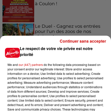
à Coulon !
Le Duel - Gagnez vos entrées
pour l'un des zoos de nos
régions !
Continuer sans accepter
Le respect de votre vie privée est notre
priorité
Destination Vacances - Gagnez
votre séjour en famille au cœur
We and
our (447) partners
do the following data processing based on
your consent and/or our legitimate interest: Store and/or access
de la...
information on a device; Use limited data to select advertising; Create
profiles for personalised advertising; Use profiles to select personalised
advertising; Measure advertising performance; Measure content
performance; Understand audiences through statistics or combinations
of data from different sources; Develop and improve services; Create
Destination Vacances : inscrivez-
profiles to personalise content; Use profiles to select personalised
vous !
content; Use limited data to select content; Ensure security, prevent and
detect fraud, and fix errors; Deliver and present advertising and content;
Save and communicate privacy choices. These technologies may