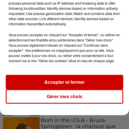
process personal data such as IP address and browsing data to offer
following functionalities: Identify devices based on information actively
requested; Use precise geolocation data; Match and combine data from
other data sources; Link different devices; Identify devices based on
information transmitted automatically.
Podcasts
Voir plus
Vous pouvez accepter en cliquant sur "Accepter et fermer", ou affiner en
sélectionnant les finalités et/ou partenaires dans "Gérer mes choix".
Kelly Massol, figure
Vous pouvez également refuser en cliquant sur "Continuer sans
emblématique de
accepter". Vos préférences ne s'appliqueront que pour ce site. Vous
l'entrepreneuriat féminin
pouvez mettre à jour vos choix, ou retirer votre consentement à tout
moment via le lien "Gérer les cookies" situé en bas de chaque page.
Accepter et fermer
Aménager un school bus au
Canada et accueillir les bleus à
Boston,...
Gérer mes choix
Born in the U.S.A - Bruce
Springsteen : la chanson que